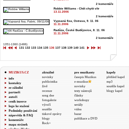
2 komentáře
Robbie Williams - Chtít chytit vítr
13.11.2006
2 komentáře
Vypsaná fixa, Ostrava, 9. 11. 06
11.11.2006
Radůza, České Budějovice, 8. 11. 06
11.11.2006
2 komentáře
1351-1360 (1486)
131
132
133
134
135
136
137
138
139
140
141
MUZIKUS.CZ
aktuálně
pro muzikanty
kapely
novinky
časopis Muzikus
přehled kapel
info
publicistika
e-muzikus
mp3
kontakty
živě
novinky
soutěže kapel
ze zákulisí
recenze
testy nástrojů
blogy kapel
partneři
song dne
články
autoři
fotogalerie
workshopy
ceník inzerce
výročí
seriály
logo ke stažení
soutěže
videa
Podmínky používání
tiskové zprávy
bazar
nápověda & FAQ
blogy
publikace a DVD
komentáře
Rock+
mapa stránek
všechny články