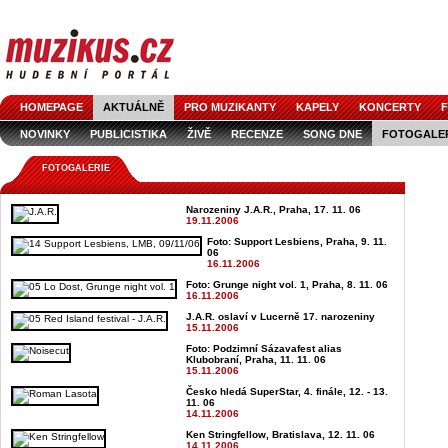
HOMEPAGE
AKTUÁLNĚ
PRO MUZIKANTY
KAPELY
KONCERTY
F
NOVINKY
PUBLICISTIKA
ŽIVĚ
RECENZE
SONG DNE
FOTOGALE
FOTOGALERIE
Narozeniny J.A.R., Praha, 17. 11. 06
19.11.2006
Foto: Support Lesbiens, Praha, 9. 11.
06
16.11.2006
Foto: Grunge night vol. 1, Praha, 8. 11. 06
16.11.2006
J.A.R. oslaví v Lucerně 17. narozeniny
15.11.2006
Foto: Podzimní Sázavafest alias
Klubobraní, Praha, 11. 11. 06
15.11.2006
Česko hledá SuperStar, 4. finále, 12. - 13.
11. 06
14.11.2006
Ken Stringfellow, Bratislava, 12. 11. 06
14.11.2006