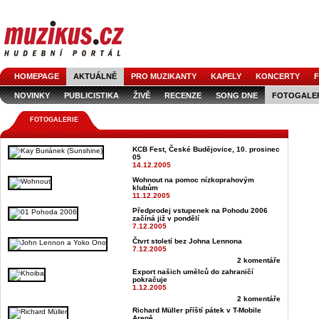
HOMEPAGE
AKTUÁLNĚ
PRO MUZIKANTY
KAPELY
KONCERTY
F
NOVINKY
PUBLICISTIKA
ŽIVĚ
RECENZE
SONG DNE
FOTOGALE
FOTOGALERIE
KCB Fest, České Budějovice, 10. prosinec
05
14.12.2005
Wohnout na pomoc nízkoprahovým
klubům
11.12.2005
Předprodej vstupenek na Pohodu 2006
začíná již v pondělí
7.12.2005
Čtvrt století bez Johna Lennona
7.12.2005
2 komentáře
Export našich umělců do zahraničí
pokračuje
1.12.2005
2 komentáře
Richard Müller příští pátek v T-Mobile
Areně