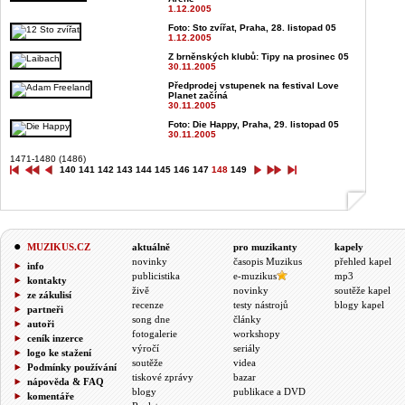
1.12.2005
Foto: Sto zvířat, Praha, 28. listopad 05
1.12.2005
Z brněnských klubů: Tipy na prosinec 05
30.11.2005
Předprodej vstupenek na festival Love
Planet začíná
30.11.2005
Foto: Die Happy, Praha, 29. listopad 05
30.11.2005
1471-1480 (1486)
140
141
142
143
144
145
146
147
148
149
MUZIKUS.CZ
aktuálně
pro muzikanty
kapely
novinky
časopis Muzikus
přehled kapel
info
publicistika
e-muzikus
mp3
kontakty
živě
novinky
soutěže kapel
ze zákulisí
recenze
testy nástrojů
blogy kapel
partneři
song dne
články
autoři
fotogalerie
workshopy
ceník inzerce
výročí
seriály
logo ke stažení
soutěže
videa
Podmínky používání
tiskové zprávy
bazar
nápověda & FAQ
blogy
publikace a DVD
komentáře