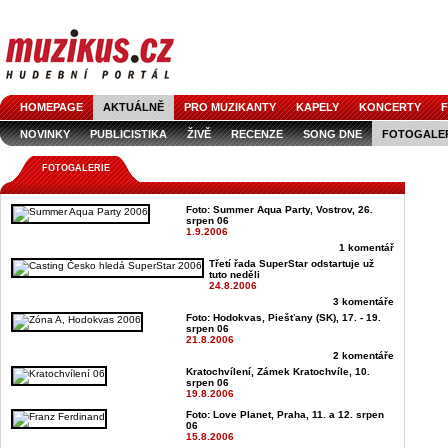
HOMEPAGE
AKTUÁLNĚ
PRO MUZIKANTY
KAPELY
KONCERTY
F
NOVINKY
PUBLICISTIKA
ŽIVĚ
RECENZE
SONG DNE
FOTOGALE
FOTOGALERIE
Foto: Summer Aqua Party, Vostrov, 26.
srpen 06
1.9.2006
1 komentář
Třetí řada SuperStar odstartuje už
tuto neděli
24.8.2006
3 komentáře
Foto: Hodokvas, Piešťany (SK), 17. - 19.
srpen 06
21.8.2006
2 komentáře
Kratochvílení, Zámek Kratochvíle, 10.
srpen 06
19.8.2006
Foto: Love Planet, Praha, 11. a 12. srpen
06
15.8.2006