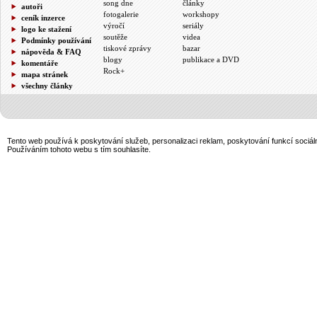
song dne
články
autoři
fotogalerie
workshopy
ceník inzerce
výročí
seriály
logo ke stažení
soutěže
videa
Podmínky používání
tiskové zprávy
bazar
nápověda & FAQ
blogy
publikace a DVD
komentáře
Rock+
mapa stránek
všechny články
Tento web používá k poskytování služeb, personalizaci reklam, poskytování funkcí sociál
Používáním tohoto webu s tím souhlasíte.