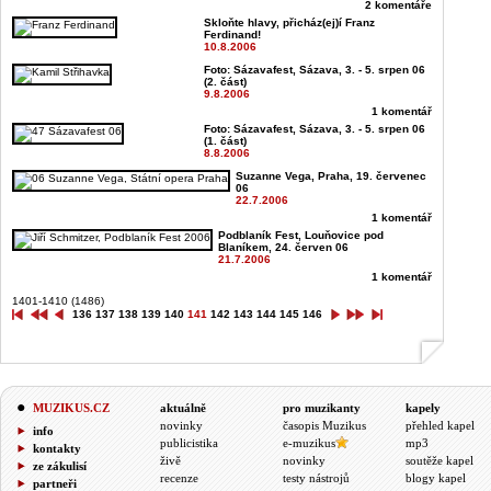
2 komentáře
Skloňte hlavy, přicház(ej)í Franz
Ferdinand!
10.8.2006
Foto: Sázavafest, Sázava, 3. - 5. srpen 06
(2. část)
9.8.2006
1 komentář
Foto: Sázavafest, Sázava, 3. - 5. srpen 06
(1. část)
8.8.2006
Suzanne Vega, Praha, 19. červenec
06
22.7.2006
1 komentář
Podblaník Fest, Louňovice pod
Blaníkem, 24. červen 06
21.7.2006
1 komentář
1401-1410 (1486)
136
137
138
139
140
141
142
143
144
145
146
MUZIKUS.CZ
aktuálně
pro muzikanty
kapely
novinky
časopis Muzikus
přehled kapel
info
publicistika
e-muzikus
mp3
kontakty
živě
novinky
soutěže kapel
ze zákulisí
recenze
testy nástrojů
blogy kapel
partneři