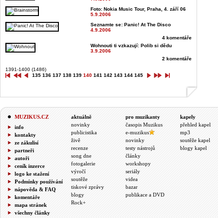
Foto: Nokia Music Tour, Praha, 4. září 06
5.9.2006
Seznamte se: Panic! At The Disco
4.9.2006
4 komentáře
Wohnouti ti vzkazují: Polib si dědu
3.9.2006
2 komentáře
1391-1400 (1486)
135
136
137
138
139
140
141
142
143
144
145
MUZIKUS.CZ
aktuálně
pro muzikanty
kapely
novinky
časopis Muzikus
přehled kapel
info
publicistika
e-muzikus
mp3
kontakty
živě
novinky
soutěže kapel
ze zákulisí
recenze
testy nástrojů
blogy kapel
partneři
song dne
články
autoři
fotogalerie
workshopy
ceník inzerce
výročí
seriály
logo ke stažení
soutěže
videa
Podmínky používání
tiskové zprávy
bazar
nápověda & FAQ
blogy
publikace a DVD
komentáře
Rock+
mapa stránek
všechny články