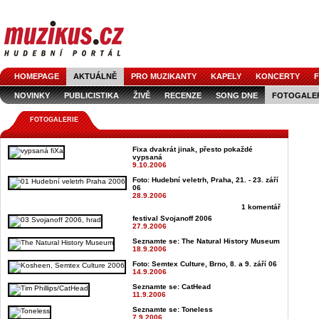
HOMEPAGE
AKTUÁLNĚ
PRO MUZIKANTY
KAPELY
KONCERTY
F
NOVINKY
PUBLICISTIKA
ŽIVĚ
RECENZE
SONG DNE
FOTOGALE
FOTOGALERIE
Fixa dvakrát jinak, přesto pokaždé
vypsaná
9.10.2006
Foto: Hudební veletrh, Praha, 21. - 23. září
06
28.9.2006
1 komentář
festival Svojanoff 2006
27.9.2006
Seznamte se: The Natural History Museum
18.9.2006
Foto: Semtex Culture, Brno, 8. a 9. září 06
14.9.2006
Seznamte se: CatHead
11.9.2006
Seznamte se: Toneless
7.9.2006