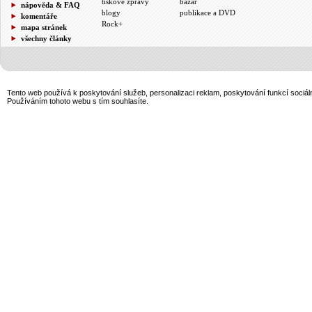
tiskové zprávy
bazar
nápověda & FAQ
blogy
publikace a DVD
komentáře
Rock+
mapa stránek
všechny články
Tento web používá k poskytování služeb, personalizaci reklam, poskytování funkcí sociál
Používáním tohoto webu s tím souhlasíte.