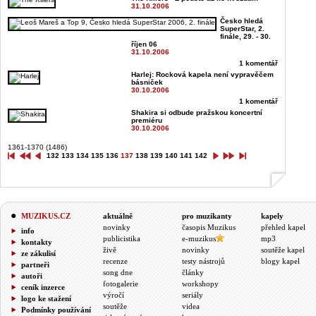
31.10.2006
Česko hledá
SuperStar, 2.
finále, 29. - 30.
říjen 06
31.10.2006
1 komentář
Harlej: Rocková kapela není vypravěčem
básniček
30.10.2006
1 komentář
Shakira si odbude pražskou koncertní
premiéru
30.10.2006
1361-1370 (1486)
132
133
134
135
136
137
138
139
140
141
142
MUZIKUS.CZ
aktuálně
pro muzikanty
kapely
novinky
časopis Muzikus
přehled kapel
info
publicistika
e-muzikus
mp3
kontakty
živě
novinky
soutěže kapel
ze zákulisí
recenze
testy nástrojů
blogy kapel
partneři
song dne
články
autoři
fotogalerie
workshopy
ceník inzerce
výročí
seriály
logo ke stažení
soutěže
videa
Podmínky používání