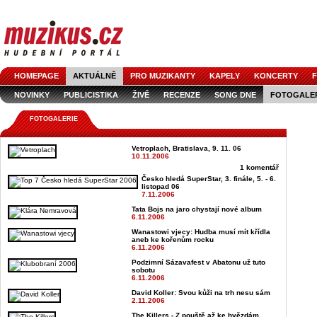
HOMEPAGE
AKTUÁLNĚ
PRO MUZIKANTY
KAPELY
KONCERTY
F
NOVINKY
PUBLICISTIKA
ŽIVĚ
RECENZE
SONG DNE
FOTOGALE
FOTOGALERIE
Vetroplach, Bratislava, 9. 11. 06
10.11.2006
1 komentář
Česko hledá SuperStar, 3. finále, 5. - 6.
listopad 06
7.11.2006
Tata Bojs na jaro chystají nové album
6.11.2006
Wanastowi vjecy: Hudba musí mít křídla
aneb ke kořenům rocku
6.11.2006
Podzimní Sázavafest v Abatonu už tuto
sobotu
6.11.2006
David Koller: Svou kůži na trh nesu sám
2.11.2006
The Killers - Z pouště až ke hvězdám