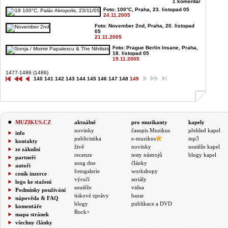
1 komentář
Foto: 100°C, Praha, 23. listopad 05
24.11.2005
Foto: November 2nd, Praha, 20. listopad
05
21.11.2005
Foto: Prague Berlin Insane, Praha,
18. listopad 05
19.11.2005
1477-1486 (1486)
140
141
142
143
144
145
146
147
148
149
MUZIKUS.CZ
aktuálně
pro muzikanty
kapely
novinky
časopis Muzikus
přehled kapel
info
publicistika
e-muzikus
mp3
kontakty
živě
novinky
soutěže kapel
ze zákulisí
recenze
testy nástrojů
blogy kapel
partneři
song dne
články
autoři
fotogalerie
workshopy
ceník inzerce
výročí
seriály
logo ke stažení
soutěže
videa
Podmínky používání
tiskové zprávy
bazar
nápověda & FAQ
blogy
publikace a DVD
komentáře
Rock+
mapa stránek
všechny články