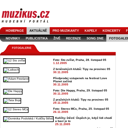
HOMEPAGE
AKTUÁLNĚ
PRO MUZIKANTY
KAPELY
KONCERTY
F
NOVINKY
PUBLICISTIKA
ŽIVĚ
RECENZE
SONG DNE
FOTOGALE
FOTOGALERIE
Foto: Sto zvířat, Praha, 28. listopad 05
1.12.2005
Z brněnských klubů: Tipy na prosinec 05
30.11.2005
Předprodej vstupenek na festival Love
Planet začíná
30.11.2005
Foto: Die Happy, Praha, 29. listopad 05
30.11.2005
Z pražských klubů: Tipy na prosinec 05
29.11.2005
Foto: Stereo MCs, Praha, 25. listopad 05
26.11.2005
Kuličky štěstí: Úspěch je, když lidi chodí
a baví je to
25.11.2005