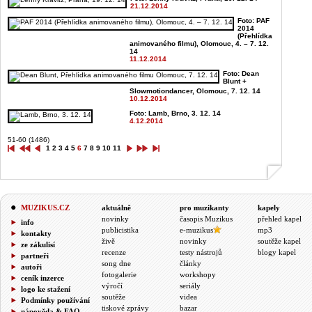
21.12.2014
Foto: PAF
2014
(Přehlídka
animovaného filmu), Olomouc, 4. – 7. 12.
14
11.12.2014
Foto: Dean
Blunt +
Slowmotiondancer, Olomouc, 7. 12. 14
10.12.2014
Foto: Lamb, Brno, 3. 12. 14
4.12.2014
51-60 (1486)
1
2
3
4
5
6
7
8
9
10
11
MUZIKUS.CZ
aktuálně
pro muzikanty
kapely
novinky
časopis Muzikus
přehled kapel
info
publicistika
e-muzikus
mp3
kontakty
živě
novinky
soutěže kapel
ze zákulisí
recenze
testy nástrojů
blogy kapel
partneři
song dne
články
autoři
fotogalerie
workshopy
ceník inzerce
výročí
seriály
logo ke stažení
soutěže
videa
Podmínky používání
tiskové zprávy
bazar
nápověda & FAQ