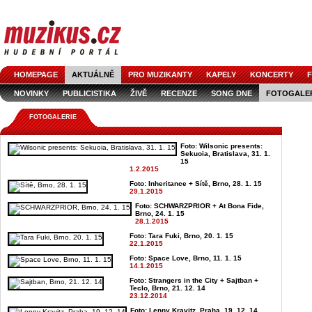
HOMEPAGE
AKTUÁLNĚ
PRO MUZIKANTY
KAPELY
KONCERTY
F
NOVINKY
PUBLICISTIKA
ŽIVĚ
RECENZE
SONG DNE
FOTOGALE
FOTOGALERIE
Foto: Wilsonic presents:
Sekuoia, Bratislava, 31. 1.
15
1.2.2015
Foto: Inheritance + Sítě, Brno, 28. 1. 15
29.1.2015
Foto: SCHWARZPRIOR + At Bona Fide,
Brno, 24. 1. 15
28.1.2015
Foto: Tara Fuki, Brno, 20. 1. 15
22.1.2015
Foto: Space Love, Brno, 11. 1. 15
14.1.2015
Foto: Strangers in the City + Sajtban +
Teclo, Brno, 21. 12. 14
23.12.2014
Foto: Lenny Kravitz, Praha, 19. 12. 14