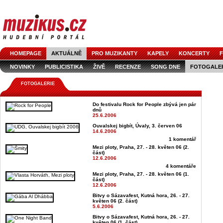
HOMEPAGE
AKTUÁLNĚ
PRO MUZIKANTY
KAPELY
KONCERTY
F
NOVINKY
PUBLICISTIKA
ŽIVĚ
RECENZE
SONG DNE
FOTOGALE
FOTOGALERIE
Do festivalu Rock for People zbývá jen pár
dnů
25.6.2006
Ouvalskej bigbít, Úvaly, 3. červen 06
14.6.2006
1 komentář
Mezi ploty, Praha, 27. - 28. květen 06 (2.
část)
12.6.2006
4 komentáře
Mezi ploty, Praha, 27. - 28. květen 06 (1.
část)
12.6.2006
Bitvy o Sázavafest, Kutná hora, 26. - 27.
květen 06 (2. část)
5.6.2006
Bitvy o Sázavafest, Kutná hora, 26. - 27.
květen 06 (1. část)