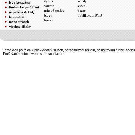
výročí
seriály
logo ke stažení
soutěže
videa
Podmínky používání
tiskové zprávy
bazar
nápověda & FAQ
blogy
publikace a DVD
komentáře
Rock+
mapa stránek
všechny články
Tento web používá k poskytování služeb, personalizaci reklam, poskytování funkcí sociál
Používáním tohoto webu s tím souhlasíte.