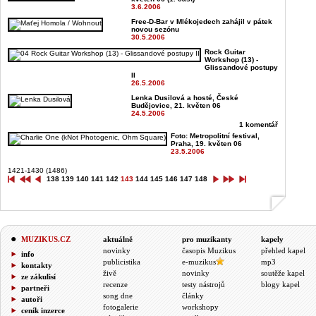
3.6.2006
Free-D-Bar v Mlékojedech zahájil v pátek
novou sezónu
30.5.2006
Rock Guitar
Workshop (13) -
Glissandové postupy
II
26.5.2006
Lenka Dusilová a hosté, České
Budějovice, 21. květen 06
24.5.2006
1 komentář
Foto: Metropolitní festival,
Praha, 19. květen 06
23.5.2006
1421-1430 (1486)
138
139
140
141
142
143
144
145
146
147
148
MUZIKUS.CZ
aktuálně
pro muzikanty
kapely
novinky
časopis Muzikus
přehled kapel
info
publicistika
e-muzikus
mp3
kontakty
živě
novinky
soutěže kapel
ze zákulisí
recenze
testy nástrojů
blogy kapel
partneři
song dne
články
autoři
fotogalerie
workshopy
ceník inzerce