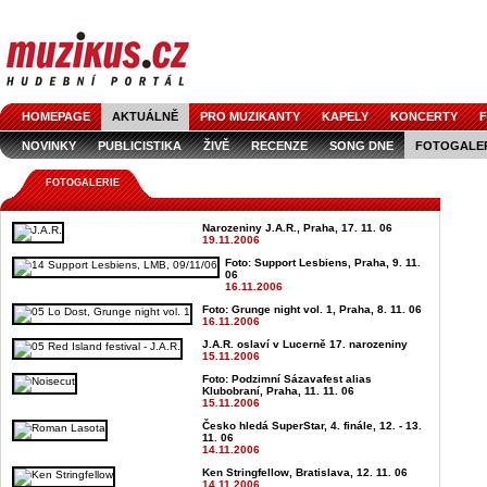
HOMEPAGE
AKTUÁLNĚ
PRO MUZIKANTY
KAPELY
KONCERTY
F
NOVINKY
PUBLICISTIKA
ŽIVĚ
RECENZE
SONG DNE
FOTOGALE
FOTOGALERIE
Narozeniny J.A.R., Praha, 17. 11. 06
19.11.2006
Foto: Support Lesbiens, Praha, 9. 11.
06
16.11.2006
Foto: Grunge night vol. 1, Praha, 8. 11. 06
16.11.2006
J.A.R. oslaví v Lucerně 17. narozeniny
15.11.2006
Foto: Podzimní Sázavafest alias
Klubobraní, Praha, 11. 11. 06
15.11.2006
Česko hledá SuperStar, 4. finále, 12. - 13.
11. 06
14.11.2006
Ken Stringfellow, Bratislava, 12. 11. 06
14.11.2006