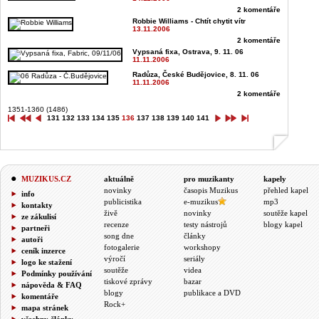
2 komentáře
Robbie Williams - Chtít chytit vítr
13.11.2006
2 komentáře
Vypsaná fixa, Ostrava, 9. 11. 06
11.11.2006
Radůza, České Budějovice, 8. 11. 06
11.11.2006
2 komentáře
1351-1360 (1486)
131
132
133
134
135
136
137
138
139
140
141
MUZIKUS.CZ
aktuálně
pro muzikanty
kapely
novinky
časopis Muzikus
přehled kapel
info
publicistika
e-muzikus
mp3
kontakty
živě
novinky
soutěže kapel
ze zákulisí
recenze
testy nástrojů
blogy kapel
partneři
song dne
články
autoři
fotogalerie
workshopy
ceník inzerce
výročí
seriály
logo ke stažení
soutěže
videa
Podmínky používání
tiskové zprávy
bazar
nápověda & FAQ
blogy
publikace a DVD
komentáře
Rock+
mapa stránek
všechny články