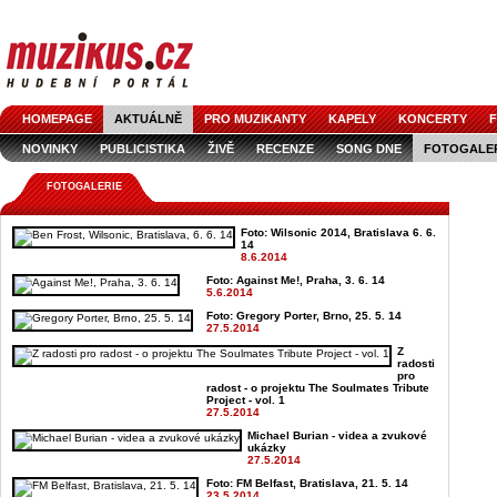
HOMEPAGE
AKTUÁLNĚ
PRO MUZIKANTY
KAPELY
KONCERTY
F
NOVINKY
PUBLICISTIKA
ŽIVĚ
RECENZE
SONG DNE
FOTOGALE
FOTOGALERIE
Foto: Wilsonic 2014, Bratislava 6. 6.
14
8.6.2014
Foto: Against Me!, Praha, 3. 6. 14
5.6.2014
Foto: Gregory Porter, Brno, 25. 5. 14
27.5.2014
Z
radosti
pro
radost - o projektu The Soulmates Tribute
Project - vol. 1
27.5.2014
Michael Burian - videa a zvukové
ukázky
27.5.2014
Foto: FM Belfast, Bratislava, 21. 5. 14
23.5.2014