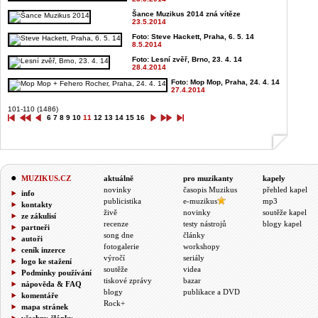
Šance Muzikus 2014 zná vítěze
23.5.2014
Foto: Steve Hackett, Praha, 6. 5. 14
8.5.2014
Foto: Lesní zvěř, Brno, 23. 4. 14
28.4.2014
Foto: Mop Mop, Praha, 24. 4. 14
27.4.2014
101-110 (1486)
6
7
8
9
10
11
12
13
14
15
16
MUZIKUS.CZ
aktuálně
pro muzikanty
kapely
novinky
časopis Muzikus
přehled kapel
info
publicistika
e-muzikus
mp3
kontakty
živě
novinky
soutěže kapel
ze zákulisí
recenze
testy nástrojů
blogy kapel
partneři
song dne
články
autoři
fotogalerie
workshopy
ceník inzerce
výročí
seriály
logo ke stažení
soutěže
videa
Podmínky používání
tiskové zprávy
bazar
nápověda & FAQ
blogy
publikace a DVD
komentáře
Rock+
mapa stránek
všechny články