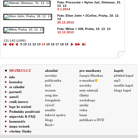
Foto: Priessnitz + Nylon Jail, Olomouc, 31.
12. 13
3.1.2014
Foto: Elton John + 2Cellos, Praha, 18. 12.
13
20.12.2013
Foto: Milow + IAN, Praha, 10. 12. 13
12.12.2013
131-140 (1486)
9
10
11
12
13
14
15
16
17
18
19
MUZIKUS.CZ
aktuálně
pro muzikanty
kapely
novinky
časopis Muzikus
přehled kapel
info
publicistika
e-muzikus
mp3
kontakty
živě
novinky
soutěže kapel
ze zákulisí
recenze
testy nástrojů
blogy kapel
partneři
song dne
články
autoři
fotogalerie
workshopy
ceník inzerce
výročí
seriály
logo ke stažení
soutěže
videa
Podmínky používání
tiskové zprávy
bazar
nápověda & FAQ
blogy
publikace a DVD
komentáře
Rock+
mapa stránek
všechny články