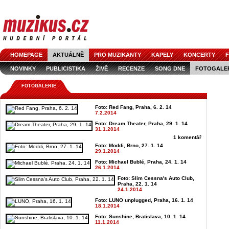
HOMEPAGE
AKTUÁLNĚ
PRO MUZIKANTY
KAPELY
KONCERTY
F
NOVINKY
PUBLICISTIKA
ŽIVĚ
RECENZE
SONG DNE
FOTOGALE
FOTOGALERIE
Foto: Red Fang, Praha, 6. 2. 14
7.2.2014
Foto: Dream Theater, Praha, 29. 1. 14
31.1.2014
1 komentář
Foto: Moddi, Brno, 27. 1. 14
29.1.2014
Foto: Michael Bublé, Praha, 24. 1. 14
26.1.2014
Foto: Slim Cessna's Auto Club,
Praha, 22. 1. 14
24.1.2014
Foto: LUNO unplugged, Praha, 16. 1. 14
18.1.2014
Foto: Sunshine, Bratislava, 10. 1. 14
11.1.2014