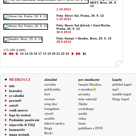
NEXT, Brno, 28. 9.
13
1.10.2013
Foto: Steve Vai, Praha, 29. 9. 13
1.10.2013
Foto: Never Sol (křest) + Sant Roche,
Praha, 26. 9. 13
30.9.2013
Foto: Kamp! + Deaths, Brno, 25. 9. 13
28.9.2013
171-180 (1486)
13
14
15
16
17
18
19
20
21
22
23
MUZIKUS.CZ
aktuálně
pro muzikanty
kapely
novinky
časopis Muzikus
přehled kapel
info
publicistika
e-muzikus
mp3
kontakty
živě
novinky
soutěže kapel
ze zákulisí
recenze
testy nástrojů
blogy kapel
partneři
song dne
články
autoři
fotogalerie
workshopy
ceník inzerce
výročí
seriály
logo ke stažení
soutěže
videa
Podmínky používání
tiskové zprávy
bazar
nápověda & FAQ
blogy
publikace a DVD
komentáře
Rock+
mapa stránek