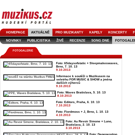
HOMEPAGE
AKTUÁLNĚ
PRO MUZIKANTY
KAPELY
KONCERTY
F
NOVINKY
PUBLICISTIKA
ŽIVĚ
RECENZE
SONG DNE
FOTOGALE
FOTOGALERIE
Foto: 65daysofstatic + Sleepmakeswaves,
Brno, 7. 10. 13
9.10.2013
Informace k soutěži s Muzikusem na
veletrhu FOR MUSIC & SHOW a jména
dalších výherců
9.10.2013
Foto: Waves Bratislava, 5. 10. 13
8.10.2013
Foto: Editors, Praha, 6. 10. 13
7.10.2013
Foto: Fiordmoss + J, Brno, 1. 10. 13
4.10.2013
Foto: Au Revoir Simone + Luno,
Bratislava, 2. 10. 13
3.10.2013
Foto: Degeneration