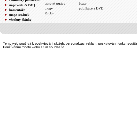
tiskové zprávy
bazar
nápověda & FAQ
blogy
publikace a DVD
komentáře
Rock+
mapa stránek
všechny články
Tento web používá k poskytování služeb, personalizaci reklam, poskytování funkcí sociál
Používáním tohoto webu s tím souhlasíte.