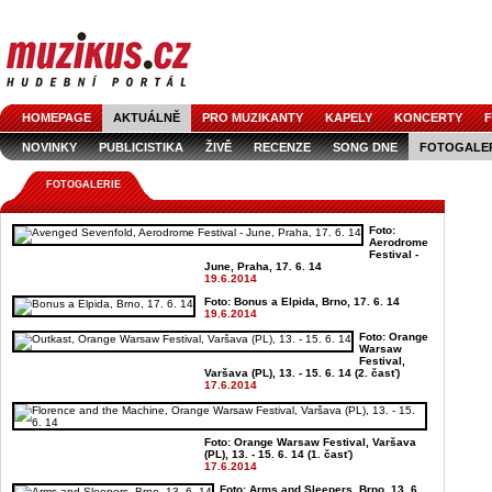
HOMEPAGE
AKTUÁLNĚ
PRO MUZIKANTY
KAPELY
KONCERTY
F
NOVINKY
PUBLICISTIKA
ŽIVĚ
RECENZE
SONG DNE
FOTOGALE
FOTOGALERIE
Foto:
Aerodrome
Festival -
June, Praha, 17. 6. 14
19.6.2014
Foto: Bonus a Elpida, Brno, 17. 6. 14
19.6.2014
Foto: Orange
Warsaw
Festival,
Varšava (PL), 13. - 15. 6. 14 (2. časť)
17.6.2014
Foto: Orange Warsaw Festival, Varšava
(PL), 13. - 15. 6. 14 (1. časť)
17.6.2014
Foto: Arms and Sleepers, Brno, 13. 6.