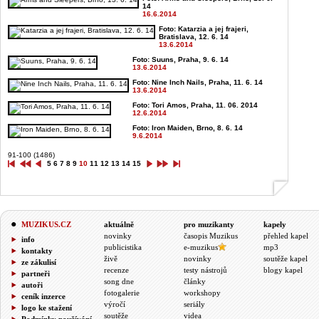
14
16.6.2014
Foto: Katarzia a jej frajeri,
Bratislava, 12. 6. 14
13.6.2014
Foto: Suuns, Praha, 9. 6. 14
13.6.2014
Foto: Nine Inch Nails, Praha, 11. 6. 14
13.6.2014
Foto: Tori Amos, Praha, 11. 06. 2014
12.6.2014
Foto: Iron Maiden, Brno, 8. 6. 14
9.6.2014
91-100 (1486)
5
6
7
8
9
10
11
12
13
14
15
MUZIKUS.CZ
aktuálně
pro muzikanty
kapely
novinky
časopis Muzikus
přehled kapel
info
publicistika
e-muzikus
mp3
kontakty
živě
novinky
soutěže kapel
ze zákulisí
recenze
testy nástrojů
blogy kapel
partneři
song dne
články
autoři
fotogalerie
workshopy
ceník inzerce
výročí
seriály
logo ke stažení
soutěže
videa
Podmínky používání