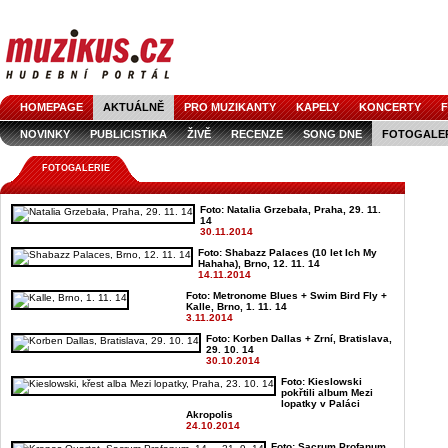
HOMEPAGE
AKTUÁLNĚ
PRO MUZIKANTY
KAPELY
KONCERTY
F
NOVINKY
PUBLICISTIKA
ŽIVĚ
RECENZE
SONG DNE
FOTOGALE
FOTOGALERIE
Foto: Natalia Grzebała, Praha, 29. 11.
14
30.11.2014
Foto: Shabazz Palaces (10 let Ich My
Hahaha), Brno, 12. 11. 14
14.11.2014
Foto: Metronome Blues + Swim Bird Fly +
Kalle, Brno, 1. 11. 14
3.11.2014
Foto: Korben Dallas + Zrní, Bratislava,
29. 10. 14
30.10.2014
Foto: Kieslowski
pokřtili album Mezi
lopatky v Paláci
Akropolis
24.10.2014
Foto: Sacrum Profanum,