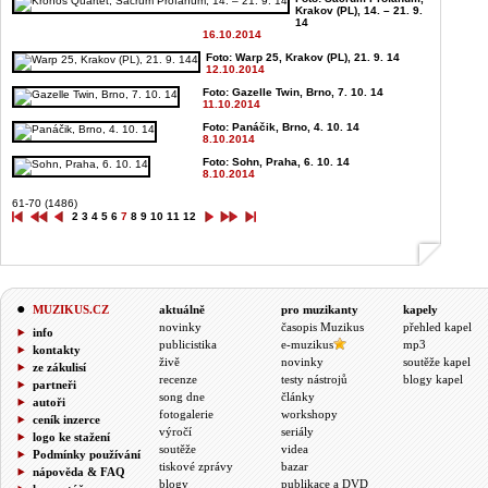
Krakov (PL), 14. – 21. 9.
14
16.10.2014
Foto: Warp 25, Krakov (PL), 21. 9. 14
12.10.2014
Foto: Gazelle Twin, Brno, 7. 10. 14
11.10.2014
Foto: Panáčik, Brno, 4. 10. 14
8.10.2014
Foto: Sohn, Praha, 6. 10. 14
8.10.2014
61-70 (1486)
2
3
4
5
6
7
8
9
10
11
12
MUZIKUS.CZ
aktuálně
pro muzikanty
kapely
novinky
časopis Muzikus
přehled kapel
info
publicistika
e-muzikus
mp3
kontakty
živě
novinky
soutěže kapel
ze zákulisí
recenze
testy nástrojů
blogy kapel
partneři
song dne
články
autoři
fotogalerie
workshopy
ceník inzerce
výročí
seriály
logo ke stažení
soutěže
videa
Podmínky používání
tiskové zprávy
bazar
nápověda & FAQ
blogy
publikace a DVD