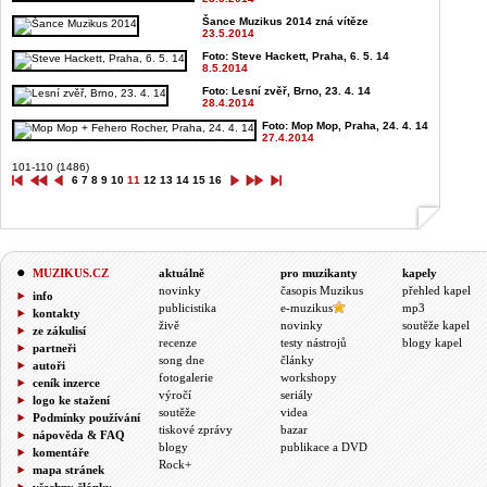
Šance Muzikus 2014 zná vítěze
23.5.2014
Foto: Steve Hackett, Praha, 6. 5. 14
8.5.2014
Foto: Lesní zvěř, Brno, 23. 4. 14
28.4.2014
Foto: Mop Mop, Praha, 24. 4. 14
27.4.2014
101-110 (1486)
6
7
8
9
10
11
12
13
14
15
16
MUZIKUS.CZ
aktuálně
pro muzikanty
kapely
novinky
časopis Muzikus
přehled kapel
info
publicistika
e-muzikus
mp3
kontakty
živě
novinky
soutěže kapel
ze zákulisí
recenze
testy nástrojů
blogy kapel
partneři
song dne
články
autoři
fotogalerie
workshopy
ceník inzerce
výročí
seriály
logo ke stažení
soutěže
videa
Podmínky používání
tiskové zprávy
bazar
nápověda & FAQ
blogy
publikace a DVD
komentáře
Rock+
mapa stránek
všechny články