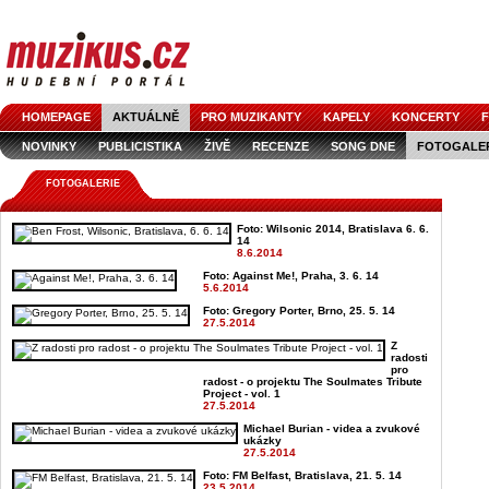
HOMEPAGE
AKTUÁLNĚ
PRO MUZIKANTY
KAPELY
KONCERTY
F
NOVINKY
PUBLICISTIKA
ŽIVĚ
RECENZE
SONG DNE
FOTOGALE
FOTOGALERIE
Foto: Wilsonic 2014, Bratislava 6. 6.
14
8.6.2014
Foto: Against Me!, Praha, 3. 6. 14
5.6.2014
Foto: Gregory Porter, Brno, 25. 5. 14
27.5.2014
Z
radosti
pro
radost - o projektu The Soulmates Tribute
Project - vol. 1
27.5.2014
Michael Burian - videa a zvukové
ukázky
27.5.2014
Foto: FM Belfast, Bratislava, 21. 5. 14
23.5.2014