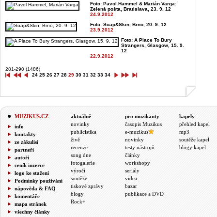
Foto: Pavol Hammel & Marián Varga:
Zelená pošta, Bratislava, 23. 9. 12
24.9.2012
Foto: Soap&Skin, Brno, 20. 9. 12
23.9.2012
Foto: A Place To Bury
Strangers, Glasgow, 15. 9.
12
22.9.2012
281-290 (1486)
24
25
26
27
28
29
30
31
32
33
34
MUZIKUS.CZ
aktuálně
pro muzikanty
kapely
novinky
časopis Muzikus
přehled kapel
info
publicistika
e-muzikus
mp3
kontakty
živě
novinky
soutěže kapel
ze zákulisí
recenze
testy nástrojů
blogy kapel
partneři
song dne
články
autoři
fotogalerie
workshopy
ceník inzerce
výročí
seriály
logo ke stažení
soutěže
videa
Podmínky používání
tiskové zprávy
bazar
nápověda & FAQ
blogy
publikace a DVD
komentáře
Rock+
mapa stránek
všechny články