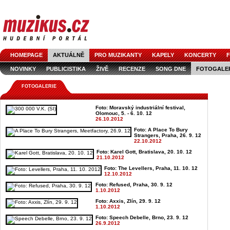
HOMEPAGE
AKTUÁLNĚ
PRO MUZIKANTY
KAPELY
KONCERTY
F
NOVINKY
PUBLICISTIKA
ŽIVĚ
RECENZE
SONG DNE
FOTOGALE
FOTOGALERIE
Foto: Moravský industriální festival,
Olomouc, 5. - 6. 10. 12
26.10.2012
Foto: A Place To Bury
Strangers, Praha, 26. 9. 12
22.10.2012
Foto: Karel Gott, Bratislava, 20. 10. 12
21.10.2012
Foto: The Levellers, Praha, 11. 10. 12
12.10.2012
Foto: Refused, Praha, 30. 9. 12
1.10.2012
Foto: Axxis, Zlín, 29. 9. 12
1.10.2012
Foto: Speech Debelle, Brno, 23. 9. 12
26.9.2012