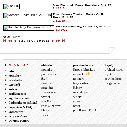
Foto: Electronic Beats, Bratislava, 6. 3. 15
7.3.2015
Foto: Karaoke Tundra + Tomáš Vtípil,
Brno, 22. 2. 15
1.3.2015
Foto: Kadebostany, Bratislava, 26. 2. 15
1.3.2015
31-40 (1486)
1
2
3
4
5
6
7
8
9
10
11
MUZIKUS.CZ
aktuálně
pro muzikanty
kapely
novinky
časopis Muzikus
přehled kapel
info
publicistika
e-muzikus
mp3
kontakty
živě
novinky
soutěže kapel
ze zákulisí
recenze
testy nástrojů
blogy kapel
partneři
song dne
články
autoři
fotogalerie
workshopy
ceník inzerce
výročí
seriály
logo ke stažení
soutěže
videa
Podmínky používání
tiskové zprávy
bazar
nápověda & FAQ
blogy
publikace a DVD
komentáře
Rock+
mapa stránek
všechny články