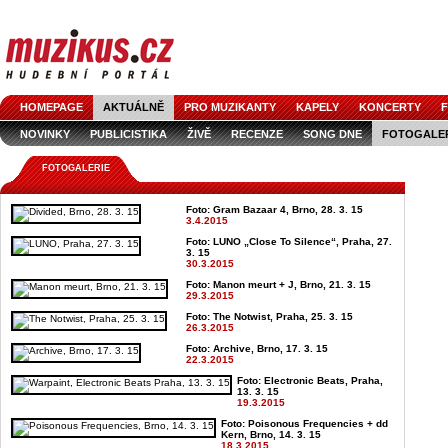
HOMEPAGE
AKTUÁLNĚ
PRO MUZIKANTY
KAPELY
KONCERTY
F
NOVINKY
PUBLICISTIKA
ŽIVĚ
RECENZE
SONG DNE
FOTOGALE
FOTOGALERIE
Foto: Gram Bazaar 4, Brno, 28. 3. 15
3.4.2015
Foto: LUNO „Close To Silence“, Praha, 27.
3. 15
30.3.2015
Foto: Manon meurt + J, Brno, 21. 3. 15
29.3.2015
Foto: The Notwist, Praha, 25. 3. 15
26.3.2015
Foto: Archive, Brno, 17. 3. 15
22.3.2015
Foto: Electronic Beats, Praha,
13. 3. 15
19.3.2015
Foto: Poisonous Frequencies + dd
Kern, Brno, 14. 3. 15
18.3.2015