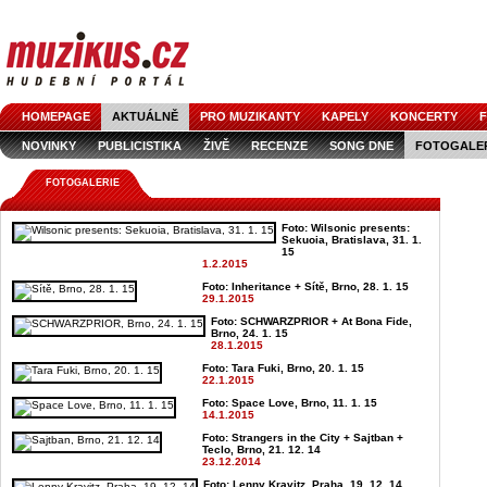
HOMEPAGE
AKTUÁLNĚ
PRO MUZIKANTY
KAPELY
KONCERTY
F
NOVINKY
PUBLICISTIKA
ŽIVĚ
RECENZE
SONG DNE
FOTOGALE
FOTOGALERIE
Foto: Wilsonic presents:
Sekuoia, Bratislava, 31. 1.
15
1.2.2015
Foto: Inheritance + Sítě, Brno, 28. 1. 15
29.1.2015
Foto: SCHWARZPRIOR + At Bona Fide,
Brno, 24. 1. 15
28.1.2015
Foto: Tara Fuki, Brno, 20. 1. 15
22.1.2015
Foto: Space Love, Brno, 11. 1. 15
14.1.2015
Foto: Strangers in the City + Sajtban +
Teclo, Brno, 21. 12. 14
23.12.2014
Foto: Lenny Kravitz, Praha, 19. 12. 14