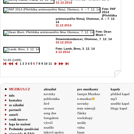
21.12.2014
Foto: PAF
2014
(Přehlídka
animovaného filmu), Olomouc, 4. – 7. 12.
14
11.12.2014
Foto: Dean
Blunt +
Slowmotiondancer, Olomouc, 7. 12. 14
10.12.2014
Foto: Lamb, Brno, 3. 12. 14
4.12.2014
51-60 (1486)
1
2
3
4
5
6
7
8
9
10
11
MUZIKUS.CZ
aktuálně
pro muzikanty
kapely
novinky
časopis Muzikus
přehled kapel
info
publicistika
e-muzikus
mp3
kontakty
živě
novinky
soutěže kapel
ze zákulisí
recenze
testy nástrojů
blogy kapel
partneři
song dne
články
autoři
fotogalerie
workshopy
ceník inzerce
výročí
seriály
logo ke stažení
soutěže
videa
Podmínky používání
tiskové zprávy
bazar
nápověda & FAQ