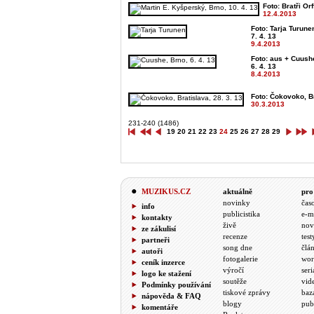
Foto: Bratři Or
12.4.2013
Foto: Tarja Turune
7. 4. 13
9.4.2013
Foto: aus + Cuush
6. 4. 13
8.4.2013
Foto: Čokovoko, Br
30.3.2013
231-240 (1486)
19
20
21
22
23
24
25
26
27
28
29
MUZIKUS.CZ
aktuálně
pro
novinky
čas
info
publicistika
e-m
kontakty
živě
nov
ze zákulisí
recenze
test
partneři
song dne
člá
autoři
fotogalerie
wor
ceník inzerce
výročí
seri
logo ke stažení
soutěže
vid
Podmínky používání
tiskové zprávy
baz
nápověda & FAQ
blogy
pub
komentáře