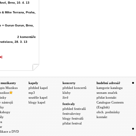
ffové, Brno, 10. 4. 13
n & Mike Terrana, Praha,
e + Gurun Gurun, Brno,
2 komentáře
atislava, 28. 3. 13
 muzikanty
kapely
koncerty
hudební adresář
opis Muzikus
přehled kapel
přehled koncertů
kategorie katalogu
uzikus
mp3
kluby
seznam značek
inky
soutěže kapel
živě
přidat kontakt
y nástrojů
blogy kapel
Catalogue Contents
festivaly
nky
(English)
přehled festivalů
kshopy
obch. podmínky
festivaloviny
ály
kontakt
blogy festivalů
ea
přidat festival
ar
likace a DVD