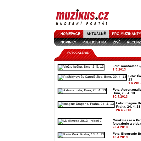
HOMEPAGE
AKTUÁLNĚ
PRO MUZIKANTY
NOVINKY
PUBLICISTIKA
ŽIVĚ
RECENZ
FOTOGALERIE
Foto: iconAclass (d
3.5.2013
Foto: Ča
13
1.5.201
Foto: Astronautali
Brno, 28. 4. 13
30.4.2013
Foto: Imagine D
Praha, 24. 4. 13
26.4.2013
Musikmesse a Pro
fotogalerie a vide
23.4.2013
Foto: Electronic B
16.4.2013