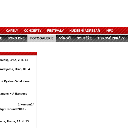
KAPELY
KONCERTY
FESTIVALY
HUDEBNÍ ADRESÁŘ
INFO
E
SONG DNE
FOTOGALERIE
VÝROČÍ
SOUTĚŽE
TISKOVÉ ZPRÁVY
älek), Brno, 2. 5. 13
rodějáles, Brno, 30. 4.
3
s + Kyklos Galaktikos,
ragons + A Banquet,
1 komentář
light+sound 2013 -
a
eats, Praha, 13. 4. 13