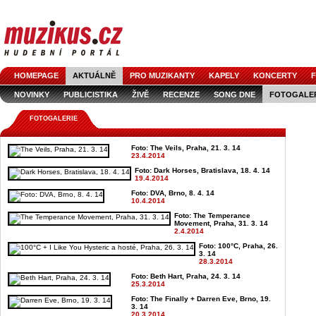
HOMEPAGE
AKTUÁLNĚ
PRO MUZIKANTY
KAPELY
KONCERTY
F
NOVINKY
PUBLICISTIKA
ŽIVĚ
RECENZE
SONG DNE
FOTOGALE
FOTOGALERIE
Foto: The Veils, Praha, 21. 3. 14
23.4.2014
Foto: Dark Horses, Bratislava, 18. 4. 14
19.4.2014
Foto: DVA, Brno, 8. 4. 14
10.4.2014
Foto: The Temperance
Movement, Praha, 31. 3. 14
2.4.2014
Foto: 100°C, Praha, 26.
3. 14
28.3.2014
Foto: Beth Hart, Praha, 24. 3. 14
25.3.2014
Foto: The Finally + Darren Eve, Brno, 19.
3. 14
20.3.2014