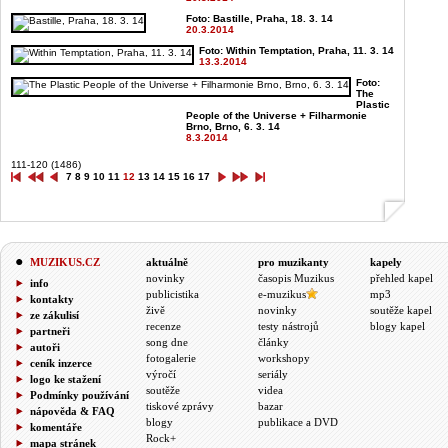
Foto: Bastille, Praha, 18. 3. 14
20.3.2014
Foto: Within Temptation, Praha, 11. 3. 14
13.3.2014
Foto:
The
Plastic
People of the Universe + Filharmonie
Brno, Brno, 6. 3. 14
8.3.2014
111-120 (1486)
7
8
9
10
11
12
13
14
15
16
17
MUZIKUS.CZ
aktuálně
pro muzikanty
kapely
novinky
časopis Muzikus
přehled kapel
info
publicistika
e-muzikus
mp3
kontakty
živě
novinky
soutěže kapel
ze zákulisí
recenze
testy nástrojů
blogy kapel
partneři
song dne
články
autoři
fotogalerie
workshopy
ceník inzerce
výročí
seriály
logo ke stažení
soutěže
videa
Podmínky používání
tiskové zprávy
bazar
nápověda & FAQ
blogy
publikace a DVD
komentáře
Rock+
mapa stránek