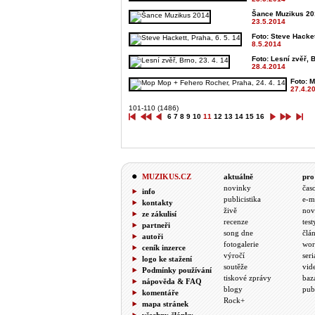
Šance Muzikus 201
23.5.2014
Foto: Steve Hacket
8.5.2014
Foto: Lesní zvěř, B
28.4.2014
Foto: M
27.4.2
101-110 (1486)
6
7
8
9
10
11
12
13
14
15
16
MUZIKUS.CZ
aktuálně
pro
novinky
čas
info
publicistika
e-m
kontakty
živě
nov
ze zákulisí
recenze
test
partneři
song dne
člá
autoři
fotogalerie
wor
ceník inzerce
výročí
seri
logo ke stažení
soutěže
vid
Podmínky používání
tiskové zprávy
baz
nápověda & FAQ
blogy
pub
komentáře
Rock+
mapa stránek
všechny články