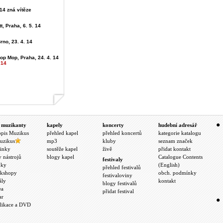
4 zná vítěze
t, Praha, 6. 5. 14
rno, 23. 4. 14
op Mop, Praha, 24. 4. 14
014
 muzikanty
kapely
koncerty
hudební adresář
opis Muzikus
přehled kapel
přehled koncertů
kategorie katalogu
uzikus
mp3
kluby
seznam značek
inky
soutěže kapel
živě
přidat kontakt
y nástrojů
blogy kapel
Catalogue Contents
festivaly
nky
(English)
přehled festivalů
kshopy
obch. podmínky
festivaloviny
ály
kontakt
blogy festivalů
ea
přidat festival
ar
likace a DVD