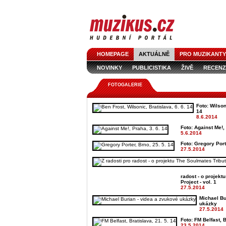
HOMEPAGE
AKTUÁLNĚ
PRO MUZIKANTY
NOVINKY
PUBLICISTIKA
ŽIVĚ
RECENZ
FOTOGALERIE
Foto: Wilson
14
8.6.2014
Foto: Against Me!, 
5.6.2014
Foto: Gregory Port
27.5.2014
radost - o projekt
Project - vol. 1
27.5.2014
Michael Bu
ukázky
27.5.2014
Foto: FM Belfast, B
23.5.2014