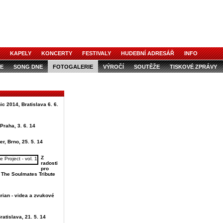
KAPELY
KONCERTY
FESTIVALY
HUDEBNÍ ADRESÁŘ
INFO
E
SONG DNE
FOTOGALERIE
VÝROČÍ
SOUTĚŽE
TISKOVÉ ZPRÁVY
ic 2014, Bratislava 6. 6.
Praha, 3. 6. 14
er, Brno, 25. 5. 14
Z
radosti
pro
u The Soulmates Tribute
rian - videa a zvukové
ratislava, 21. 5. 14