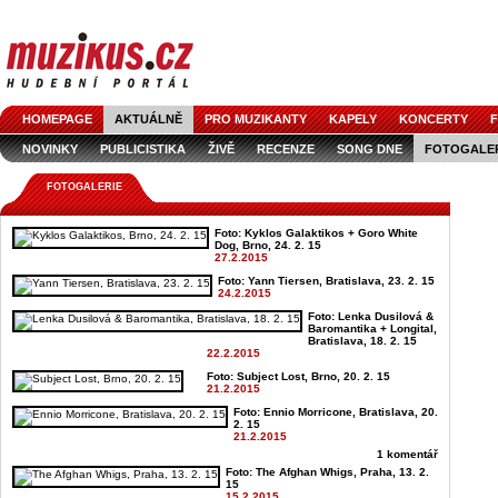
HOMEPAGE
AKTUÁLNĚ
PRO MUZIKANTY
KAPELY
KONCERTY
F
NOVINKY
PUBLICISTIKA
ŽIVĚ
RECENZE
SONG DNE
FOTOGALE
FOTOGALERIE
Foto: Kyklos Galaktikos + Goro White
Dog, Brno, 24. 2. 15
27.2.2015
Foto: Yann Tiersen, Bratislava, 23. 2. 15
24.2.2015
Foto: Lenka Dusilová &
Baromantika + Longital,
Bratislava, 18. 2. 15
22.2.2015
Foto: Subject Lost, Brno, 20. 2. 15
21.2.2015
Foto: Ennio Morricone, Bratislava, 20.
2. 15
21.2.2015
1 komentář
Foto: The Afghan Whigs, Praha, 13. 2.
15
15.2.2015