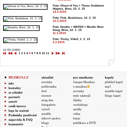
Foto: Ghost of You + Those Goddamn
Hippies, Brno, 10. 2. 15
13.2.2015
Foto: Fink, Bratislava, 10. 2. 15
12.2.2015
Foto: Deaths + MAYEN + Murder Bear
Doug, Brno, 22. 1. 15
11.2.2015
Foto: Tricky, Vídeň, 1. 2. 15
2.2.2015
41-50 (1486)
1
2
3
4
5
6
7
8
9
10
11
MUZIKUS.CZ
aktuálně
pro muzikanty
kapely
novinky
časopis Muzikus
přehled kapel
info
publicistika
e-muzikus
mp3
kontakty
živě
novinky
soutěže kapel
ze zákulisí
recenze
testy nástrojů
blogy kapel
partneři
song dne
články
autoři
fotogalerie
workshopy
ceník inzerce
výročí
seriály
logo ke stažení
soutěže
videa
Podmínky používání
tiskové zprávy
bazar
nápověda & FAQ
blogy
publikace a DVD
komentáře