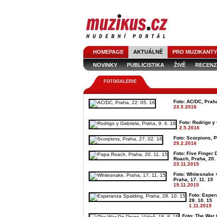
HOMEPAGE
AKTUÁLNĚ
PRO MUZIKANTY
NOVINKY
PUBLICISTIKA
ŽIVĚ
RECENZ
FOTOGALERIE
Foto: AC/DC, Praha
23.5.2016
Foto: Rodrigo y 
2.5.2016
Foto: Scorpions, P
29.2.2016
Foto: Five Finger
Roach, Praha, 20. 
23.11.2015
Foto: Whitesnake 
Praha, 17. 11. 15
19.11.2015
Foto: Esper
28. 10. 15
1.11.2015
Foto: The War 