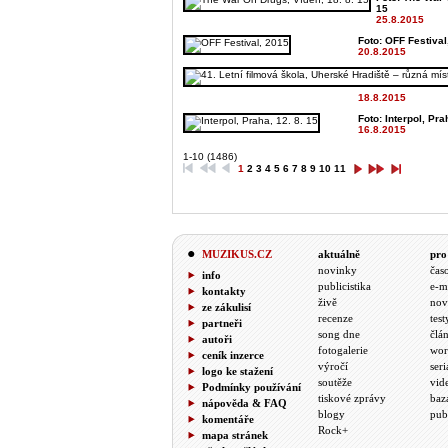
15
25.8.2015
Foto: OFF Festival,
20.8.2015
18.8.2015
Foto: Interpol, Pra
16.8.2015
1-10 (1486)
1
2
3
4
5
6
7
8
9
10
11
MUZIKUS.CZ
aktuálně
pro
novinky
čas
info
publicistika
e-m
kontakty
živě
nov
ze zákulisí
recenze
test
partneři
song dne
člá
autoři
fotogalerie
wor
ceník inzerce
výročí
seri
logo ke stažení
soutěže
vid
Podmínky používání
tiskové zprávy
baz
nápověda & FAQ
blogy
pub
komentáře
Rock+
mapa stránek