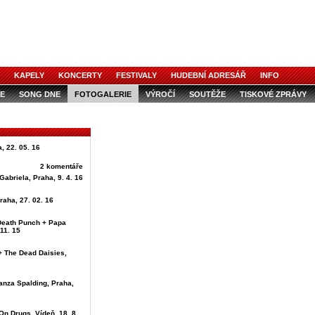
KAPELY
KONCERTY
FESTIVALY
HUDEBNÍ ADRESÁŘ
INFO
E
SONG DNE
FOTOGALERIE
VÝROČÍ
SOUTĚŽE
TISKOVÉ ZPRÁVY
, 22. 05. 16
2 komentáře
Gabriela, Praha, 9. 4. 16
raha, 27. 02. 16
 Death Punch + Papa
11. 15
+ The Dead Daisies,
anza Spalding, Praha,
On Drugs, Vídeň, 18. 8.