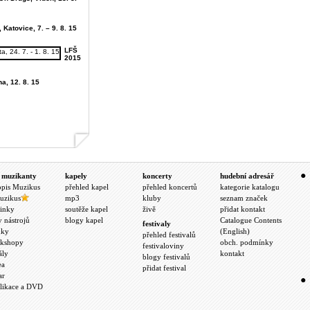
 Katovice, 7. – 9. 8. 15
LFŠ
2015
ha, 12. 8. 15
 muzikanty
kapely
koncerty
hudební adresář
opis Muzikus
přehled kapel
přehled koncertů
kategorie katalogu
uzikus
mp3
kluby
seznam značek
inky
soutěže kapel
živě
přidat kontakt
y nástrojů
blogy kapel
Catalogue Contents
festivaly
nky
(English)
přehled festivalů
kshopy
obch. podmínky
festivaloviny
ály
kontakt
blogy festivalů
ea
přidat festival
ar
likace a DVD