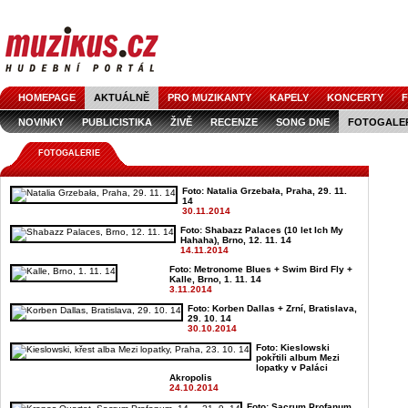
HOMEPAGE
AKTUÁLNĚ
PRO MUZIKANTY
KAPELY
KONCERTY
F
NOVINKY
PUBLICISTIKA
ŽIVĚ
RECENZE
SONG DNE
FOTOGALE
FOTOGALERIE
Foto: Natalia Grzebała, Praha, 29. 11.
14
30.11.2014
Foto: Shabazz Palaces (10 let Ich My
Hahaha), Brno, 12. 11. 14
14.11.2014
Foto: Metronome Blues + Swim Bird Fly +
Kalle, Brno, 1. 11. 14
3.11.2014
Foto: Korben Dallas + Zrní, Bratislava,
29. 10. 14
30.10.2014
Foto: Kieslowski
pokřtili album Mezi
lopatky v Paláci
Akropolis
24.10.2014
Foto: Sacrum Profanum,