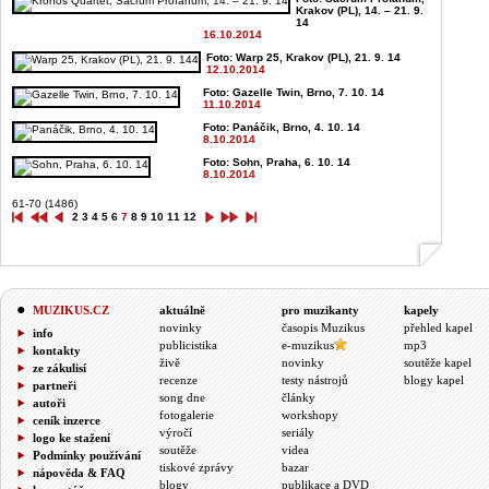
Krakov (PL), 14. – 21. 9.
14
16.10.2014
Foto: Warp 25, Krakov (PL), 21. 9. 14
12.10.2014
Foto: Gazelle Twin, Brno, 7. 10. 14
11.10.2014
Foto: Panáčik, Brno, 4. 10. 14
8.10.2014
Foto: Sohn, Praha, 6. 10. 14
8.10.2014
61-70 (1486)
2
3
4
5
6
7
8
9
10
11
12
MUZIKUS.CZ
aktuálně
pro muzikanty
kapely
novinky
časopis Muzikus
přehled kapel
info
publicistika
e-muzikus
mp3
kontakty
živě
novinky
soutěže kapel
ze zákulisí
recenze
testy nástrojů
blogy kapel
partneři
song dne
články
autoři
fotogalerie
workshopy
ceník inzerce
výročí
seriály
logo ke stažení
soutěže
videa
Podmínky používání
tiskové zprávy
bazar
nápověda & FAQ
blogy
publikace a DVD