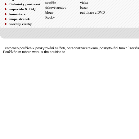
soutěže
videa
Podmínky používání
tiskové zprávy
bazar
nápověda & FAQ
blogy
publikace a DVD
komentáře
Rock+
mapa stránek
všechny články
Tento web používá k poskytování služeb, personalizaci reklam, poskytování funkcí sociál
Používáním tohoto webu s tím souhlasíte.