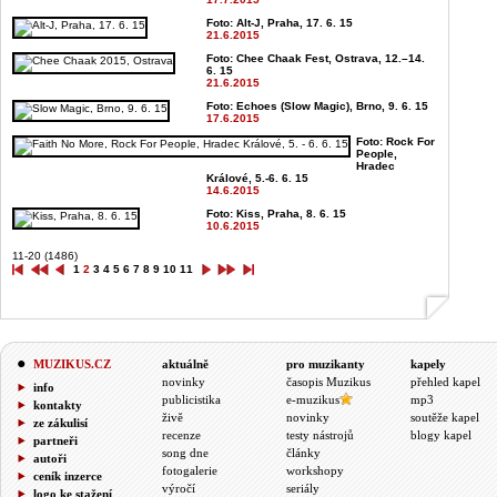
Foto: Alt-J, Praha, 17. 6. 15
21.6.2015
Foto: Chee Chaak Fest, Ostrava, 12.–14.
6. 15
21.6.2015
Foto: Echoes (Slow Magic), Brno, 9. 6. 15
17.6.2015
Foto: Rock For
People,
Hradec
Králové, 5.-6. 6. 15
14.6.2015
Foto: Kiss, Praha, 8. 6. 15
10.6.2015
11-20 (1486)
1
2
3
4
5
6
7
8
9
10
11
MUZIKUS.CZ
aktuálně
pro muzikanty
kapely
novinky
časopis Muzikus
přehled kapel
info
publicistika
e-muzikus
mp3
kontakty
živě
novinky
soutěže kapel
ze zákulisí
recenze
testy nástrojů
blogy kapel
partneři
song dne
články
autoři
fotogalerie
workshopy
ceník inzerce
výročí
seriály
logo ke stažení