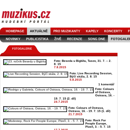
HOMEPAGE
AKTUÁLNĚ
PRO MUZIKANTY
KAPELY
KONCERTY
F
NOVINKY
PUBLICISTIKA
ŽIVĚ
RECENZE
SONG DNE
FOTOGALE
FOTOGALERIE
Foto: Beseda u Bigbítu, Tasov, 31. 7. – 2.
8. 15
7.8.2015
Foto: Live Recording Session,
Býčí skála, 2. 8. 15
5.8.2015
1 komentář
Foto: Colours
of Ostrava,
Ostrava, 16. -
19. 7. 15 (2. díl)
24.7.2015
Foto: Colours of Ostrava,
Ostrava, 16. - 19. 7. 15 (1. díl)
21.7.2015
Foto: Rock For
People Europe,
Plzeň, 3. - 5. 7. 15
17.7.2015