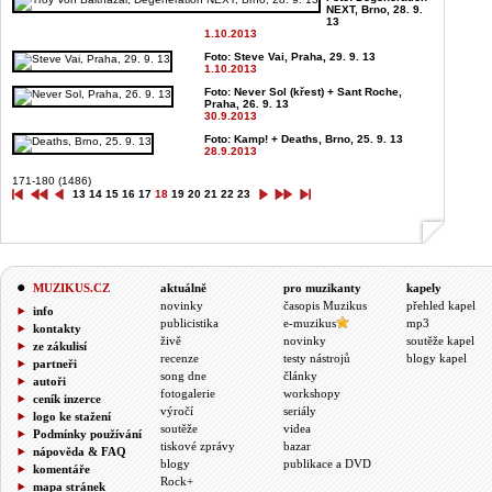
NEXT, Brno, 28. 9.
13
1.10.2013
Foto: Steve Vai, Praha, 29. 9. 13
1.10.2013
Foto: Never Sol (křest) + Sant Roche,
Praha, 26. 9. 13
30.9.2013
Foto: Kamp! + Deaths, Brno, 25. 9. 13
28.9.2013
171-180 (1486)
13
14
15
16
17
18
19
20
21
22
23
MUZIKUS.CZ
aktuálně
pro muzikanty
kapely
novinky
časopis Muzikus
přehled kapel
info
publicistika
e-muzikus
mp3
kontakty
živě
novinky
soutěže kapel
ze zákulisí
recenze
testy nástrojů
blogy kapel
partneři
song dne
články
autoři
fotogalerie
workshopy
ceník inzerce
výročí
seriály
logo ke stažení
soutěže
videa
Podmínky používání
tiskové zprávy
bazar
nápověda & FAQ
blogy
publikace a DVD
komentáře
Rock+
mapa stránek