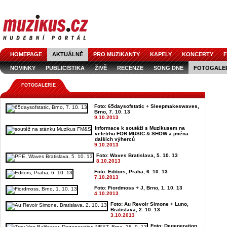
HOMEPAGE
AKTUÁLNĚ
PRO MUZIKANTY
KAPELY
KONCERTY
F
NOVINKY
PUBLICISTIKA
ŽIVĚ
RECENZE
SONG DNE
FOTOGALE
FOTOGALERIE
Foto: 65daysofstatic + Sleepmakeswaves,
Brno, 7. 10. 13
9.10.2013
Informace k soutěži s Muzikusem na
veletrhu FOR MUSIC & SHOW a jména
dalších výherců
9.10.2013
Foto: Waves Bratislava, 5. 10. 13
8.10.2013
Foto: Editors, Praha, 6. 10. 13
7.10.2013
Foto: Fiordmoss + J, Brno, 1. 10. 13
4.10.2013
Foto: Au Revoir Simone + Luno,
Bratislava, 2. 10. 13
3.10.2013
Foto: Degeneration