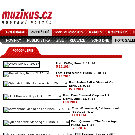
HOMEPAGE
AKTUÁLNĚ
PRO MUZIKANTY
KAPELY
KONCERTY
F
NOVINKY
PUBLICISTIKA
ŽIVĚ
RECENZE
SONG DNE
FOTOGALE
FOTOGALERIE
Foto: WWW, Brno, 2. 10. 14
5.10.2014
Foto: First Aid Kit, Praha, 2. 10. 14
3.10.2014
Foto: Nylon Jail + Ghost of You,
Brno, 25. 9. 14
27.9.2014
Foto: Dust Covered Carpet + US
Lights, Brno, 21. 9. 14
26.9.2014
Foto: Wovenhand, Jablonec nad
Nisou, 17. 9. 14
19.9.2014
Foto: Queens of The Stone Age,
Praha, 11. 8. 14
12.8.2014
Foto: OFF Festival, Katovice (PL),