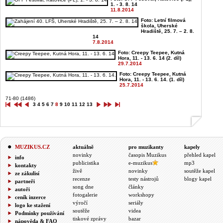
1. - 3. 8. 14
11.8.2014
Foto: Letní filmová
škola, Uherské
Hradiště, 25. 7. – 2. 8.
14
7.8.2014
Foto: Creepy Teepee, Kutná
Hora, 11. - 13. 6. 14 (2. díl)
29.7.2014
Foto: Creepy Teepee, Kutná
Hora, 11. - 13. 6. 14. (1. díl)
25.7.2014
71-80 (1486)
3
4
5
6
7
8
9
10
11
12
13
MUZIKUS.CZ
aktuálně
pro muzikanty
kapely
novinky
časopis Muzikus
přehled kapel
info
publicistika
e-muzikus
mp3
kontakty
živě
novinky
soutěže kapel
ze zákulisí
recenze
testy nástrojů
blogy kapel
partneři
song dne
články
autoři
fotogalerie
workshopy
ceník inzerce
výročí
seriály
logo ke stažení
soutěže
videa
Podmínky používání
tiskové zprávy
bazar
nápověda & FAQ