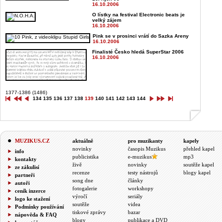
16.10.2006
O lístky na festival Electronic beats je
velký zájem
16.10.2006
Pink se v prosinci vrátí do Sazka Areny
16.10.2006
Finalisté Česko hledá SuperStar 2006
16.10.2006
1377-1386 (1486)
134
135
136
137
138
139
140
141
142
143
144
MUZIKUS.CZ
aktuálně
pro muzikanty
kapely
novinky
časopis Muzikus
přehled kapel
info
publicistika
e-muzikus
mp3
kontakty
živě
novinky
soutěže kapel
ze zákulisí
recenze
testy nástrojů
blogy kapel
partneři
song dne
články
autoři
fotogalerie
workshopy
ceník inzerce
výročí
seriály
logo ke stažení
soutěže
videa
Podmínky používání
tiskové zprávy
bazar
nápověda & FAQ
blogy
publikace a DVD