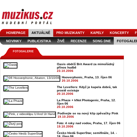
HOMEPAGE
AKTUÁLNĚ
PRO MUZIKANTY
KAPELY
KONCERTY
F
NOVINKY
PUBLICISTIKA
ŽIVĚ
RECENZE
SONG DNE
FOTOGALE
FOTOGALERIE
Oasis obdrží Brit Award za mimořádný
přínos hudbě
23.10.2006
Hooverphonic, Praha, 13. říjen 06
20.10.2006
The Levellers: Když je kapela dobrá, tak
prostě existuje
20.10.2006
La Phaze + kNot Photogenic, Praha, 12.
říjen 06
20.10.2006
Podívejte se na nový klip zpěvačky Pink
19.10.2006
Foto: 4 roky nad vodou, Praha, 17. říjen 06
19.10.2006
Česko hledá SuperStar, semifinále, 14. -
16. říjen 06