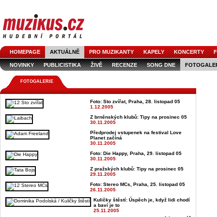
HOMEPAGE
AKTUÁLNĚ
PRO MUZIKANTY
KAPELY
KONCERTY
F
NOVINKY
PUBLICISTIKA
ŽIVĚ
RECENZE
SONG DNE
FOTOGALE
FOTOGALERIE
Foto: Sto zvířat, Praha, 28. listopad 05
1.12.2005
Z brněnských klubů: Tipy na prosinec 05
30.11.2005
Předprodej vstupenek na festival Love
Planet začíná
30.11.2005
Foto: Die Happy, Praha, 29. listopad 05
30.11.2005
Z pražských klubů: Tipy na prosinec 05
29.11.2005
Foto: Stereo MCs, Praha, 25. listopad 05
26.11.2005
Kuličky štěstí: Úspěch je, když lidi chodí
a baví je to
25.11.2005