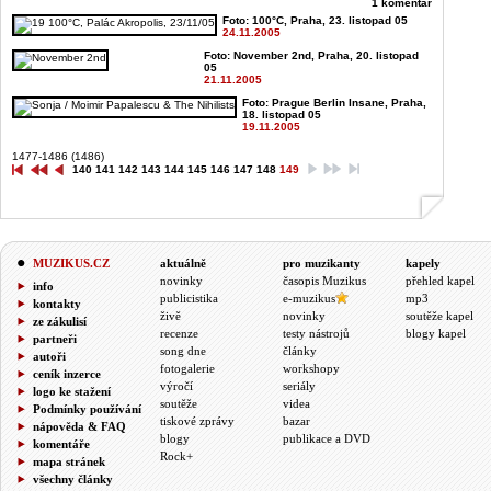
1 komentář
Foto: 100°C, Praha, 23. listopad 05
24.11.2005
Foto: November 2nd, Praha, 20. listopad
05
21.11.2005
Foto: Prague Berlin Insane, Praha,
18. listopad 05
19.11.2005
1477-1486 (1486)
140
141
142
143
144
145
146
147
148
149
MUZIKUS.CZ
aktuálně
pro muzikanty
kapely
novinky
časopis Muzikus
přehled kapel
info
publicistika
e-muzikus
mp3
kontakty
živě
novinky
soutěže kapel
ze zákulisí
recenze
testy nástrojů
blogy kapel
partneři
song dne
články
autoři
fotogalerie
workshopy
ceník inzerce
výročí
seriály
logo ke stažení
soutěže
videa
Podmínky používání
tiskové zprávy
bazar
nápověda & FAQ
blogy
publikace a DVD
komentáře
Rock+
mapa stránek
všechny články