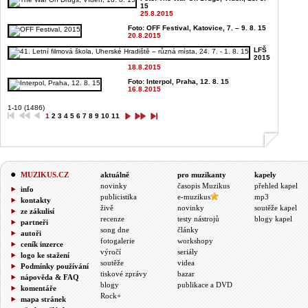
15
25.8.2015
Foto: OFF Festival, Katovice, 7. – 9. 8. 15
20.8.2015
LFŠ
2015
18.8.2015
Foto: Interpol, Praha, 12. 8. 15
16.8.2015
1-10 (1486)
1
2
3
4
5
6
7
8
9
10
11
MUZIKUS.CZ
aktuálně
pro muzikanty
kapely
novinky
časopis Muzikus
přehled kapel
info
publicistika
e-muzikus
mp3
kontakty
živě
novinky
soutěže kapel
ze zákulisí
recenze
testy nástrojů
blogy kapel
partneři
song dne
články
autoři
fotogalerie
workshopy
ceník inzerce
výročí
seriály
logo ke stažení
soutěže
videa
Podmínky používání
tiskové zprávy
bazar
nápověda & FAQ
blogy
publikace a DVD
komentáře
Rock+
mapa stránek