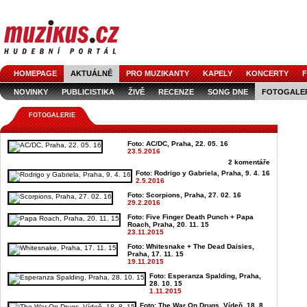
HOMEPAGE
AKTUÁLNĚ
PRO MUZIKANTY
KAPELY
KONCERTY
F
NOVINKY
PUBLICISTIKA
ŽIVĚ
RECENZE
SONG DNE
FOTOGALE
FOTOGALERIE
Foto: AC/DC, Praha, 22. 05. 16
23.5.2016
2 komentáře
Foto: Rodrigo y Gabriela, Praha, 9. 4. 16
2.5.2016
Foto: Scorpions, Praha, 27. 02. 16
29.2.2016
Foto: Five Finger Death Punch + Papa
Roach, Praha, 20. 11. 15
23.11.2015
Foto: Whitesnake + The Dead Daisies,
Praha, 17. 11. 15
19.11.2015
Foto: Esperanza Spalding, Praha,
28. 10. 15
1.11.2015
Foto: The War On Drugs, Vídeň, 18. 8.