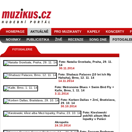
HOMEPAGE
AKTUÁLNĚ
PRO MUZIKANTY
KAPELY
KONCERTY
F
NOVINKY
PUBLICISTIKA
ŽIVĚ
RECENZE
SONG DNE
FOTOGALE
FOTOGALERIE
Foto: Natalia Grzebała, Praha, 29. 11.
14
30.11.2014
Foto: Shabazz Palaces (10 let Ich My
Hahaha), Brno, 12. 11. 14
14.11.2014
Foto: Metronome Blues + Swim Bird Fly +
Kalle, Brno, 1. 11. 14
3.11.2014
Foto: Korben Dallas + Zrní, Bratislava,
29. 10. 14
30.10.2014
Foto: Kieslowski
pokřtili album Mezi
lopatky v Paláci
Akropolis
24.10.2014
Foto: Sacrum Profanum,