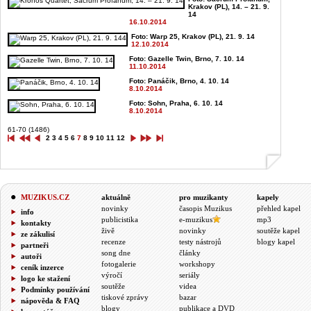
Krakov (PL), 14. – 21. 9.
14
16.10.2014
Foto: Warp 25, Krakov (PL), 21. 9. 14
12.10.2014
Foto: Gazelle Twin, Brno, 7. 10. 14
11.10.2014
Foto: Panáčik, Brno, 4. 10. 14
8.10.2014
Foto: Sohn, Praha, 6. 10. 14
8.10.2014
61-70 (1486)
2
3
4
5
6
7
8
9
10
11
12
MUZIKUS.CZ
aktuálně
pro muzikanty
kapely
novinky
časopis Muzikus
přehled kapel
info
publicistika
e-muzikus
mp3
kontakty
živě
novinky
soutěže kapel
ze zákulisí
recenze
testy nástrojů
blogy kapel
partneři
song dne
články
autoři
fotogalerie
workshopy
ceník inzerce
výročí
seriály
logo ke stažení
soutěže
videa
Podmínky používání
tiskové zprávy
bazar
nápověda & FAQ
blogy
publikace a DVD