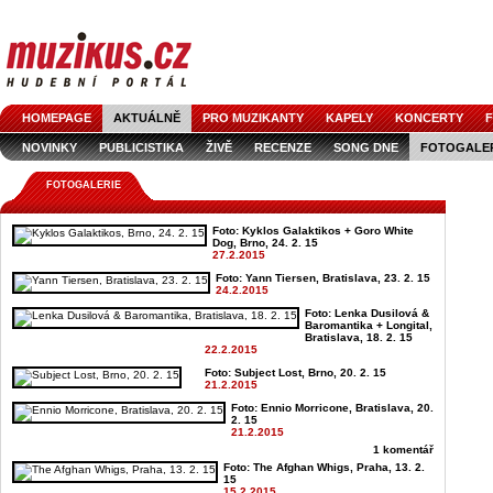
HOMEPAGE
AKTUÁLNĚ
PRO MUZIKANTY
KAPELY
KONCERTY
F
NOVINKY
PUBLICISTIKA
ŽIVĚ
RECENZE
SONG DNE
FOTOGALE
FOTOGALERIE
Foto: Kyklos Galaktikos + Goro White
Dog, Brno, 24. 2. 15
27.2.2015
Foto: Yann Tiersen, Bratislava, 23. 2. 15
24.2.2015
Foto: Lenka Dusilová &
Baromantika + Longital,
Bratislava, 18. 2. 15
22.2.2015
Foto: Subject Lost, Brno, 20. 2. 15
21.2.2015
Foto: Ennio Morricone, Bratislava, 20.
2. 15
21.2.2015
1 komentář
Foto: The Afghan Whigs, Praha, 13. 2.
15
15.2.2015