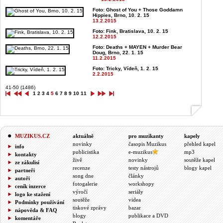
Foto: Ghost of You + Those Goddamn
Hippies, Brno, 10. 2. 15
13.2.2015
Foto: Fink, Bratislava, 10. 2. 15
12.2.2015
Foto: Deaths + MAYEN + Murder Bear
Doug, Brno, 22. 1. 15
11.2.2015
Foto: Tricky, Vídeň, 1. 2. 15
2.2.2015
41-50 (1486)
1
2
3
4
5
6
7
8
9
10
11
MUZIKUS.CZ
aktuálně
pro muzikanty
kapely
novinky
časopis Muzikus
přehled kapel
info
publicistika
e-muzikus
mp3
kontakty
živě
novinky
soutěže kapel
ze zákulisí
recenze
testy nástrojů
blogy kapel
partneři
song dne
články
autoři
fotogalerie
workshopy
ceník inzerce
výročí
seriály
logo ke stažení
soutěže
videa
Podmínky používání
tiskové zprávy
bazar
nápověda & FAQ
blogy
publikace a DVD
komentáře