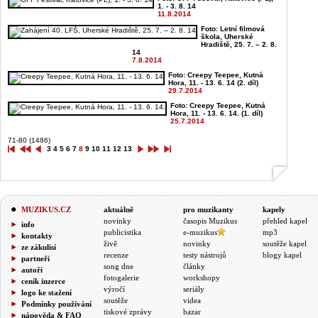
1. - 3. 8. 14
11.8.2014
Foto: Letní filmová
škola, Uherské
Hradiště, 25. 7. – 2. 8.
14
7.8.2014
Foto: Creepy Teepee, Kutná
Hora, 11. - 13. 6. 14 (2. díl)
29.7.2014
Foto: Creepy Teepee, Kutná
Hora, 11. - 13. 6. 14. (1. díl)
25.7.2014
71-80 (1486)
3
4
5
6
7
8
9
10
11
12
13
MUZIKUS.CZ
aktuálně
pro muzikanty
kapely
novinky
časopis Muzikus
přehled kapel
info
publicistika
e-muzikus
mp3
kontakty
živě
novinky
soutěže kapel
ze zákulisí
recenze
testy nástrojů
blogy kapel
partneři
song dne
články
autoři
fotogalerie
workshopy
ceník inzerce
výročí
seriály
logo ke stažení
soutěže
videa
Podmínky používání
tiskové zprávy
bazar
nápověda & FAQ