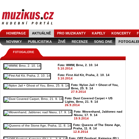
HOMEPAGE
AKTUÁLNĚ
PRO MUZIKANTY
KAPELY
KONCERTY
F
NOVINKY
PUBLICISTIKA
ŽIVĚ
RECENZE
SONG DNE
FOTOGALE
FOTOGALERIE
Foto: WWW, Brno, 2. 10. 14
5.10.2014
Foto: First Aid Kit, Praha, 2. 10. 14
3.10.2014
Foto: Nylon Jail + Ghost of You,
Brno, 25. 9. 14
27.9.2014
Foto: Dust Covered Carpet + US
Lights, Brno, 21. 9. 14
26.9.2014
Foto: Wovenhand, Jablonec nad
Nisou, 17. 9. 14
19.9.2014
Foto: Queens of The Stone Age,
Praha, 11. 8. 14
12.8.2014
Foto: OFF Festival, Katovice (PL),