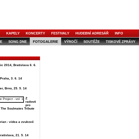
KAPELY
KONCERTY
FESTIVALY
HUDEBNÍ ADRESÁŘ
INFO
E
SONG DNE
FOTOGALERIE
VÝROČÍ
SOUTĚŽE
TISKOVÉ ZPRÁVY
ic 2014, Bratislava 6. 6.
Praha, 3. 6. 14
er, Brno, 25. 5. 14
Z
radosti
pro
u The Soulmates Tribute
rian - videa a zvukové
ratislava, 21. 5. 14