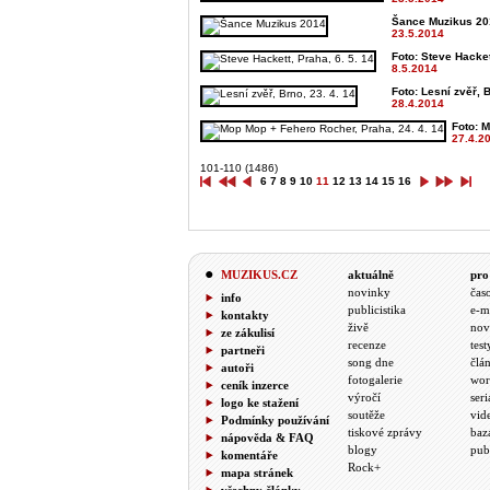
Šance Muzikus 201
23.5.2014
Foto: Steve Hacket
8.5.2014
Foto: Lesní zvěř, B
28.4.2014
Foto: M
27.4.2
101-110 (1486)
6
7
8
9
10
11
12
13
14
15
16
MUZIKUS.CZ
aktuálně
pro
novinky
čas
info
publicistika
e-m
kontakty
živě
nov
ze zákulisí
recenze
test
partneři
song dne
člá
autoři
fotogalerie
wor
ceník inzerce
výročí
seri
logo ke stažení
soutěže
vid
Podmínky používání
tiskové zprávy
baz
nápověda & FAQ
blogy
pub
komentáře
Rock+
mapa stránek
všechny články