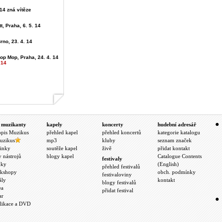
4 zná vítěze
t, Praha, 6. 5. 14
rno, 23. 4. 14
op Mop, Praha, 24. 4. 14
014
 muzikanty
kapely
koncerty
hudební adresář
opis Muzikus
přehled kapel
přehled koncertů
kategorie katalogu
uzikus
mp3
kluby
seznam značek
inky
soutěže kapel
živě
přidat kontakt
y nástrojů
blogy kapel
Catalogue Contents
festivaly
nky
(English)
přehled festivalů
kshopy
obch. podmínky
festivaloviny
ály
kontakt
blogy festivalů
ea
přidat festival
ar
likace a DVD