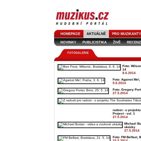
HOMEPAGE
AKTUÁLNĚ
PRO MUZIKANTY
NOVINKY
PUBLICISTIKA
ŽIVĚ
RECENZ
FOTOGALERIE
Foto: Wilson
14
8.6.2014
Foto: Against Me!, 
5.6.2014
Foto: Gregory Port
27.5.2014
radost - o projekt
Project - vol. 1
27.5.2014
Michael Bu
ukázky
27.5.2014
Foto: FM Belfast, B
23.5.2014