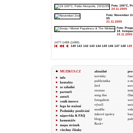
Foto: 100°C, Pr
24.11.2005
Foto: November 2n
05
21.11.2005
Foto: Pragu
18. listopa
19.11.2005
1477-1486 (1486)
140
141
142
143
144
145
146
147
148
149
MUZIKUS.CZ
aktuálně
pro
novinky
čas
info
publicistika
e-m
kontakty
živě
nov
ze zákulisí
recenze
test
partneři
song dne
člá
autoři
fotogalerie
wor
ceník inzerce
výročí
seri
logo ke stažení
soutěže
vid
Podmínky používání
tiskové zprávy
baz
nápověda & FAQ
blogy
pub
komentáře
Rock+
mapa stránek
všechny články