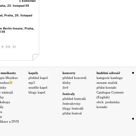
1 komentář
aha, 23. listopad 05
d, Praha, 20. listopad
e Berlin Insane, Praha,
d 05
 muzikanty
kapely
koncerty
hudební adresář
opis Muzikus
přehled kapel
přehled koncertů
kategorie katalogu
uzikus
mp3
kluby
seznam značek
inky
soutěže kapel
živě
přidat kontakt
y nástrojů
blogy kapel
Catalogue Contents
festivaly
nky
(English)
přehled festivalů
kshopy
obch. podmínky
festivaloviny
ály
kontakt
blogy festivalů
ea
přidat festival
ar
likace a DVD