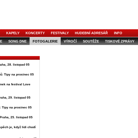
KAPELY
KONCERTY
FESTIVALY
HUDEBNÍ ADRESÁŘ
INFO
E
SONG DNE
FOTOGALERIE
VÝROČÍ
SOUTĚŽE
TISKOVÉ ZPRÁVY
raha, 28. listopad 05
ů: Tipy na prosinec 05
nek na festival Love
raha, 29. listopad 05
: Tipy na prosinec 05
Praha, 25. listopad 05
spěch je, když lidi chodí