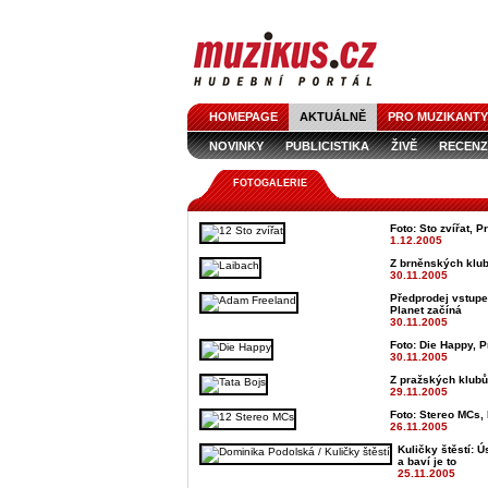
HOMEPAGE
AKTUÁLNĚ
PRO MUZIKANTY
NOVINKY
PUBLICISTIKA
ŽIVĚ
RECENZ
FOTOGALERIE
Foto: Sto zvířat, P
1.12.2005
Z brněnských klub
30.11.2005
Předprodej vstupe
Planet začíná
30.11.2005
Foto: Die Happy, P
30.11.2005
Z pražských klubů
29.11.2005
Foto: Stereo MCs, 
26.11.2005
Kuličky štěstí: Ú
a baví je to
25.11.2005