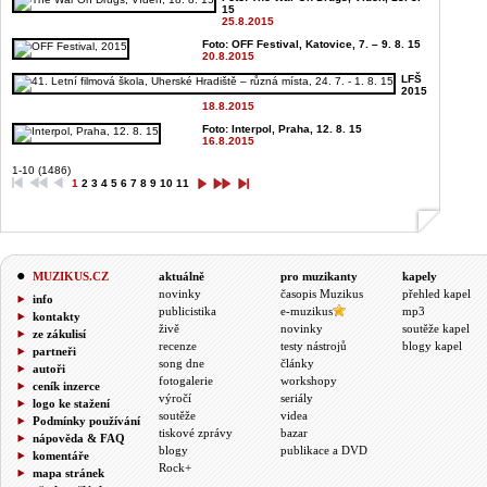
15
25.8.2015
Foto: OFF Festival, Katovice, 7. – 9. 8. 15
20.8.2015
LFŠ
2015
18.8.2015
Foto: Interpol, Praha, 12. 8. 15
16.8.2015
1-10 (1486)
1
2
3
4
5
6
7
8
9
10
11
MUZIKUS.CZ
aktuálně
pro muzikanty
kapely
novinky
časopis Muzikus
přehled kapel
info
publicistika
e-muzikus
mp3
kontakty
živě
novinky
soutěže kapel
ze zákulisí
recenze
testy nástrojů
blogy kapel
partneři
song dne
články
autoři
fotogalerie
workshopy
ceník inzerce
výročí
seriály
logo ke stažení
soutěže
videa
Podmínky používání
tiskové zprávy
bazar
nápověda & FAQ
blogy
publikace a DVD
komentáře
Rock+
mapa stránek