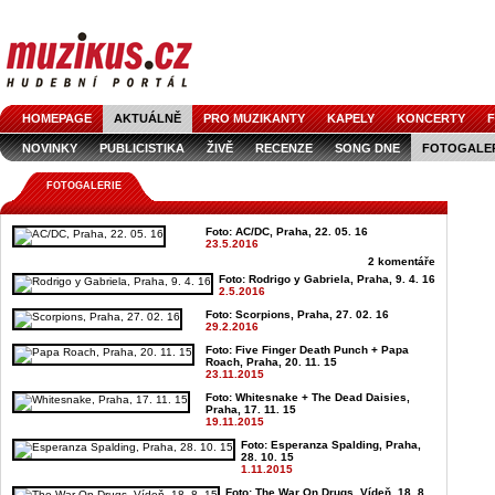
HOMEPAGE
AKTUÁLNĚ
PRO MUZIKANTY
KAPELY
KONCERTY
F
NOVINKY
PUBLICISTIKA
ŽIVĚ
RECENZE
SONG DNE
FOTOGALE
FOTOGALERIE
Foto: AC/DC, Praha, 22. 05. 16
23.5.2016
2 komentáře
Foto: Rodrigo y Gabriela, Praha, 9. 4. 16
2.5.2016
Foto: Scorpions, Praha, 27. 02. 16
29.2.2016
Foto: Five Finger Death Punch + Papa
Roach, Praha, 20. 11. 15
23.11.2015
Foto: Whitesnake + The Dead Daisies,
Praha, 17. 11. 15
19.11.2015
Foto: Esperanza Spalding, Praha,
28. 10. 15
1.11.2015
Foto: The War On Drugs, Vídeň, 18. 8.