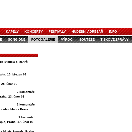
KAPELY
KONCERTY
FESTIVALY
HUDEBNÍ ADRESÁŘ
INFO
E
SONG DNE
FOTOGALERIE
VÝROČÍ
SOUTĚŽE
TISKOVÉ ZPRÁVY
ie Stoilow si zahrál
aha, 10. březen 06
, 25. únor 06
2 komentáře
raha, 23. únor 06
2 komentáře
udební klub v Praze
1 komentář
ple, Praha, 17. únor 06
ive Music Awards, Praha,