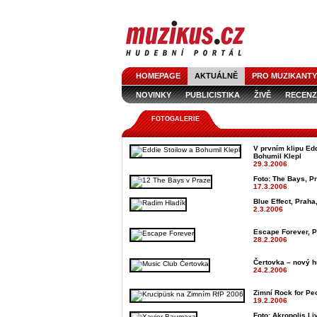
HOMEPAGE
AKTUÁLNĚ
PRO MUZIKANTY
NOVINKY
PUBLICISTIKA
ŽIVĚ
RECENZ
FOTOGALERIE
V prvním klipu Edd
Bohumil Klepl
29.3.2006
Foto: The Bays, Pr
17.3.2006
Blue Effect, Praha
2.3.2006
Escape Forever, P
28.2.2006
Čertovka – nový h
24.2.2006
Zimní Rock for Peo
19.2.2006
Foto: Akropolis L