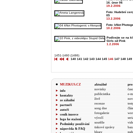
16. únor 06
19.2.2006
Foto: Hudební cen
05
13.2.2006
Foto: kNot Photoge
10.2.2006
Podívejte se na kl
Girls od Pink
1.2.2006
1451-1460 (1486)
140
141
142
143
144
145
146
147
148
149
MUZIKUS.CZ
aktuálně
pro
novinky
čas
info
publicistika
e-m
kontakty
živě
nov
ze zákulisí
recenze
test
partneři
song dne
člá
autoři
fotogalerie
wor
ceník inzerce
výročí
seri
logo ke stažení
soutěže
vid
Podmínky používání
tiskové zprávy
baz
nápověda & FAQ
blogy
pub