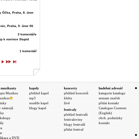
y Óčka, Praha, 8. únor
nic, Praha, 9. únor 06
3 komentáře
ip k novince Stupid
1 komentář
 muzikanty
kapely
koncerty
hudební adresář
opis Muzikus
přehled kapel
přehled koncertů
kategorie katalogu
uzikus
mp3
kluby
seznam značek
inky
soutěže kapel
živě
přidat kontakt
y nástrojů
blogy kapel
Catalogue Contents
festivaly
nky
(English)
přehled festivalů
kshopy
obch. podmínky
festivaloviny
ály
kontakt
blogy festivalů
ea
přidat festival
ar
likace a DVD