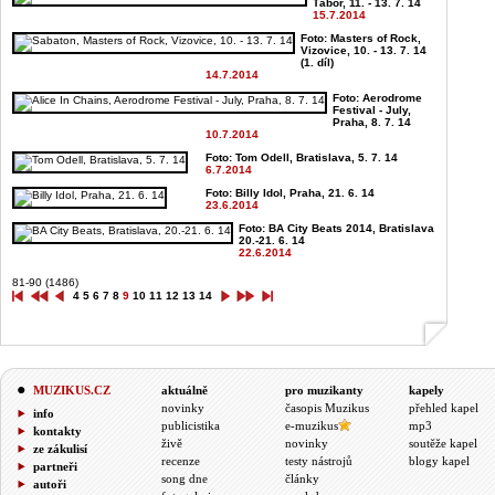
Tábor, 11. - 13. 7. 14
15.7.2014
Foto: Masters of Rock,
Vizovice, 10. - 13. 7. 14
(1. díl)
14.7.2014
Foto: Aerodrome
Festival - July,
Praha, 8. 7. 14
10.7.2014
Foto: Tom Odell, Bratislava, 5. 7. 14
6.7.2014
Foto: Billy Idol, Praha, 21. 6. 14
23.6.2014
Foto: BA City Beats 2014, Bratislava
20.-21. 6. 14
22.6.2014
81-90 (1486)
4
5
6
7
8
9
10
11
12
13
14
MUZIKUS.CZ
aktuálně
pro muzikanty
kapely
novinky
časopis Muzikus
přehled kapel
info
publicistika
e-muzikus
mp3
kontakty
živě
novinky
soutěže kapel
ze zákulisí
recenze
testy nástrojů
blogy kapel
partneři
song dne
články
autoři