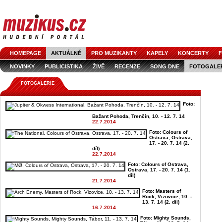
HOMEPAGE
AKTUÁLNĚ
PRO MUZIKANTY
KAPELY
KONCERTY
F
NOVINKY
PUBLICISTIKA
ŽIVĚ
RECENZE
SONG DNE
FOTOGALE
FOTOGALERIE
Foto:
Bažant Pohoda, Trenčín, 10. - 12. 7. 14
22.7.2014
Foto: Colours of
Ostrava, Ostrava,
17. - 20. 7. 14 (2.
díl)
22.7.2014
Foto: Colours of Ostrava,
Ostrava, 17. - 20. 7. 14 (1.
díl)
21.7.2014
Foto: Masters of
Rock, Vizovice, 10. -
13. 7. 14 (2. díl)
16.7.2014
Foto: Mighty Sounds,