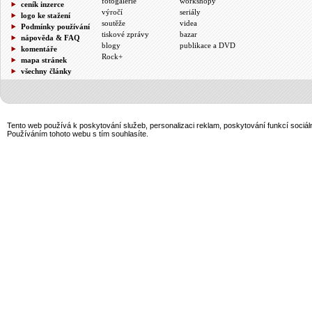
fotogalerie
workshopy
ceník inzerce
výročí
seriály
logo ke stažení
soutěže
videa
Podmínky používání
tiskové zprávy
bazar
nápověda & FAQ
blogy
publikace a DVD
komentáře
Rock+
mapa stránek
všechny články
Tento web používá k poskytování služeb, personalizaci reklam, poskytování funkcí sociál
Používáním tohoto webu s tím souhlasíte.