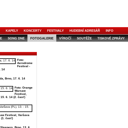
KAPELY
KONCERTY
FESTIVALY
HUDEBNÍ ADRESÁŘ
INFO
E
SONG DNE
FOTOGALERIE
VÝROČÍ
SOUTĚŽE
TISKOVÉ ZPRÁVY
Foto:
Aerodrome
Festival -
. 14
da, Brno, 17. 6. 14
Foto: Orange
Warsaw
Festival,
 15. 6. 14 (2. časť)
aw Festival, Varšava
4 (1. časť)
Sleepers, Brno, 13. 6.