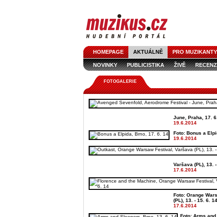
HOMEPAGE
AKTUÁLNĚ
PRO MUZIKANTY
NOVINKY
PUBLICISTIKA
ŽIVĚ
RECENZ
FOTOGALERIE
June, Praha, 17. 6
19.6.2014
Foto: Bonus a Elpi
19.6.2014
Varšava (PL), 13. -
17.6.2014
Foto: Orange Wars
(PL), 13. - 15. 6. 1
17.6.2014
Foto: Arms and 