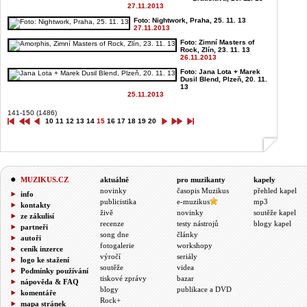
27.11.2013
Foto: Nightwork, Praha, 25. 11. 13
27.11.2013
Foto: Zimní Masters of
Rock, Zlín, 23. 11. 13
26.11.2013
Foto: Jana Lota + Marek
Dusil Blend, Plzeň, 20. 11.
13
25.11.2013
141-150 (1486)
10
11
12
13
14
15
16
17
18
19
20
MUZIKUS.CZ
aktuálně
pro muzikanty
kapely
novinky
časopis Muzikus
přehled kapel
info
publicistika
e-muzikus
mp3
kontakty
živě
novinky
soutěže kapel
ze zákulisí
recenze
testy nástrojů
blogy kapel
partneři
song dne
články
autoři
fotogalerie
workshopy
ceník inzerce
výročí
seriály
logo ke stažení
soutěže
videa
Podmínky používání
tiskové zprávy
bazar
nápověda & FAQ
blogy
publikace a DVD
komentáře
Rock+
mapa stránek