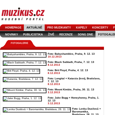
HOMEPAGE
AKTUÁLNĚ
PRO MUZIKANTY
KAPELY
KONCERTY
F
NOVINKY
PUBLICISTIKA
ŽIVĚ
RECENZE
SONG DNE
FOTOGALE
FOTOGALERIE
Foto: Babyshambles, Praha, 9. 12. 13
10.12.2013
Foto: Black Sabbath, Praha, 7. 12. 13
8.12.2013
Foto: Brit Floyd, Praha, 4. 12. 13
8.12.2013
Foto: Longital + Katarzia (krst), Bratislava,
7. 12. 13
8.12.2013
Foto: Mount Kimbie, Praha, 30. 11. 13
3.12.2013
Foto: Jake Bugg + Honeyhoney, Praha, 1.
12. 13
3.12.2013
Foto: Lenka Dusilová +
Baromantika,
Bratislava, 26. 11. 13