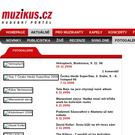
HOMEPAGE
AKTUÁLNĚ
PRO MUZIKANTY
KAPELY
KONCERTY
F
NOVINKY
PUBLICISTIKA
ŽIVĚ
RECENZE
SONG DNE
FOTOGALE
FOTOGALERIE
Vetroplach, Bratislava, 9. 11. 06
10.11.2006
1 komentář
Česko hledá SuperStar, 3. finále, 5. - 6.
listopad 06
7.11.2006
Tata Bojs na jaro chystají nové album
6.11.2006
Wanastowi vjecy: Hudba musí mít křídla
aneb ke kořenům rocku
6.11.2006
Podzimní Sázavafest v Abatonu už tuto
sobotu
6.11.2006
David Koller: Svou kůži na trh nesu sám
2.11.2006
The Killers - Z pouště až ke hvězdám