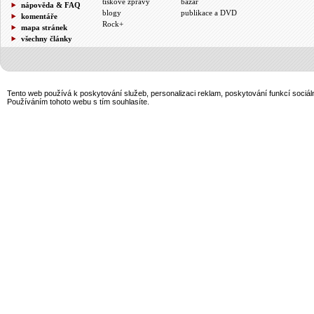
tiskové zprávy
bazar
nápověda & FAQ
blogy
publikace a DVD
komentáře
Rock+
mapa stránek
všechny články
Tento web používá k poskytování služeb, personalizaci reklam, poskytování funkcí sociál
Používáním tohoto webu s tím souhlasíte.