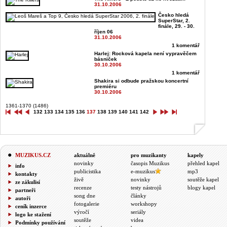
31.10.2006
Česko hledá
SuperStar, 2.
finále, 29. - 30.
říjen 06
31.10.2006
1 komentář
Harlej: Rocková kapela není vypravěčem
básniček
30.10.2006
1 komentář
Shakira si odbude pražskou koncertní
premiéru
30.10.2006
1361-1370 (1486)
132
133
134
135
136
137
138
139
140
141
142
MUZIKUS.CZ
aktuálně
pro muzikanty
kapely
novinky
časopis Muzikus
přehled kapel
info
publicistika
e-muzikus
mp3
kontakty
živě
novinky
soutěže kapel
ze zákulisí
recenze
testy nástrojů
blogy kapel
partneři
song dne
články
autoři
fotogalerie
workshopy
ceník inzerce
výročí
seriály
logo ke stažení
soutěže
videa
Podmínky používání