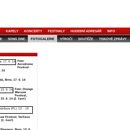
KAPELY
KONCERTY
FESTIVALY
HUDEBNÍ ADRESÁŘ
INFO
E
SONG DNE
FOTOGALERIE
VÝROČÍ
SOUTĚŽE
TISKOVÉ ZPRÁVY
Foto:
Aerodrome
Festival -
. 14
da, Brno, 17. 6. 14
Foto: Orange
Warsaw
Festival,
 15. 6. 14 (2. časť)
aw Festival, Varšava
4 (1. časť)
Sleepers, Brno, 13. 6.