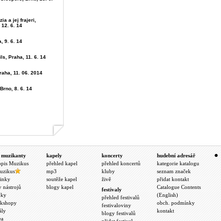
ia a jej frajeri,
 12. 6. 14
, 9. 6. 14
ls, Praha, 11. 6. 14
raha, 11. 06. 2014
Brno, 8. 6. 14
 muzikanty
kapely
koncerty
hudební adresář
opis Muzikus
přehled kapel
přehled koncertů
kategorie katalogu
uzikus
mp3
kluby
seznam značek
inky
soutěže kapel
živě
přidat kontakt
y nástrojů
blogy kapel
Catalogue Contents
festivaly
nky
(English)
přehled festivalů
kshopy
obch. podmínky
festivaloviny
ály
kontakt
blogy festivalů
ea
přidat festival