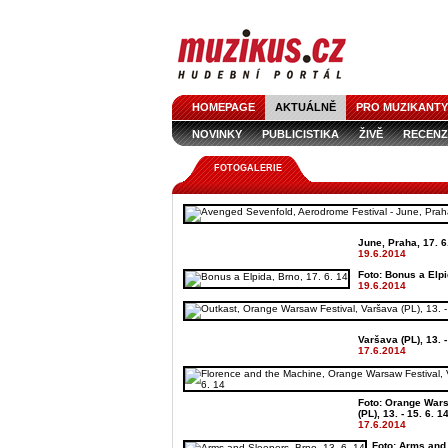
HOMEPAGE
AKTUÁLNĚ
PRO MUZIKANTY
NOVINKY
PUBLICISTIKA
ŽIVĚ
RECENZ
FOTOGALERIE
June, Praha, 17. 6
19.6.2014
Foto: Bonus a Elpi
19.6.2014
Varšava (PL), 13. -
17.6.2014
Foto: Orange Wars
(PL), 13. - 15. 6. 1
17.6.2014
Foto: Arms and 