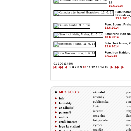
14
16.6.2014
Foto: Katarz
Bratislava,
13.6.2014
Foto: Suuns, Praha
13.6.2014
Foto: Nine Inch Nai
13.6.2014
Foto: Tori Amos, P
12.6.2014
Foto: Iron Maiden, 
9.6.2014
91-100 (1486)
5
6
7
8
9
10
11
12
13
14
15
MUZIKUS.CZ
aktuálně
pro
novinky
čas
info
publicistika
e-m
kontakty
živě
nov
ze zákulisí
recenze
test
partneři
song dne
člá
autoři
fotogalerie
wor
ceník inzerce
výročí
seri
logo ke stažení
soutěže
vid
Podmínky používání