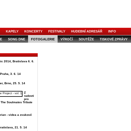
KAPELY
KONCERTY
FESTIVALY
HUDEBNÍ ADRESÁŘ
INFO
E
SONG DNE
FOTOGALERIE
VÝROČÍ
SOUTĚŽE
TISKOVÉ ZPRÁVY
ic 2014, Bratislava 6. 6.
Praha, 3. 6. 14
er, Brno, 25. 5. 14
Z
radosti
pro
u The Soulmates Tribute
rian - videa a zvukové
ratislava, 21. 5. 14