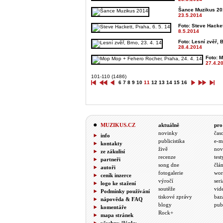
Šance Muzikus 201
23.5.2014
Foto: Steve Hacket
8.5.2014
Foto: Lesní zvěř, B
28.4.2014
Foto: M
27.4.2
101-110 (1486)
6
7
8
9
10
11
12
13
14
15
16
MUZIKUS.CZ
aktuálně
pro
novinky
čas
info
publicistika
e-m
kontakty
živě
nov
ze zákulisí
recenze
test
partneři
song dne
člá
autoři
fotogalerie
wor
ceník inzerce
výročí
seri
logo ke stažení
soutěže
vid
Podmínky používání
tiskové zprávy
baz
nápověda & FAQ
blogy
pub
komentáře
Rock+
mapa stránek
všechny články