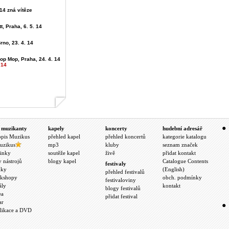
4 zná vítěze
t, Praha, 6. 5. 14
rno, 23. 4. 14
op Mop, Praha, 24. 4. 14
014
 muzikanty
kapely
koncerty
hudební adresář
opis Muzikus
přehled kapel
přehled koncertů
kategorie katalogu
uzikus
mp3
kluby
seznam značek
inky
soutěže kapel
živě
přidat kontakt
y nástrojů
blogy kapel
Catalogue Contents
festivaly
nky
(English)
přehled festivalů
kshopy
obch. podmínky
festivaloviny
ály
kontakt
blogy festivalů
ea
přidat festival
ar
likace a DVD