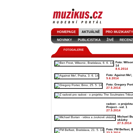
HOMEPAGE
AKTUÁLNĚ
PRO MUZIKANTY
NOVINKY
PUBLICISTIKA
ŽIVĚ
RECENZ
FOTOGALERIE
Foto: Wilson
14
8.6.2014
Foto: Against Me!, 
5.6.2014
Foto: Gregory Port
27.5.2014
radost - o projekt
Project - vol. 1
27.5.2014
Michael Bu
ukázky
27.5.2014
Foto: FM Belfast, B
23.5.2014