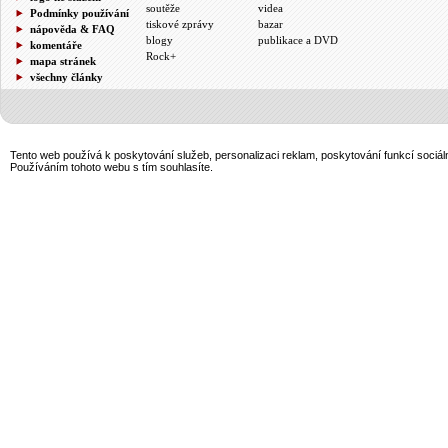
soutěže
videa
Podmínky používání
tiskové zprávy
bazar
nápověda & FAQ
blogy
publikace a DVD
komentáře
Rock+
mapa stránek
všechny články
Tento web používá k poskytování služeb, personalizaci reklam, poskytování funkcí sociál
Používáním tohoto webu s tím souhlasíte.