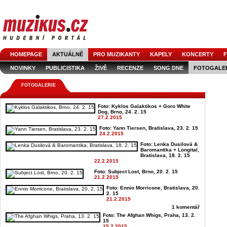
HOMEPAGE
AKTUÁLNĚ
PRO MUZIKANTY
KAPELY
KONCERTY
F
NOVINKY
PUBLICISTIKA
ŽIVĚ
RECENZE
SONG DNE
FOTOGALE
FOTOGALERIE
Foto: Kyklos Galaktikos + Goro White
Dog, Brno, 24. 2. 15
27.2.2015
Foto: Yann Tiersen, Bratislava, 23. 2. 15
24.2.2015
Foto: Lenka Dusilová &
Baromantika + Longital,
Bratislava, 18. 2. 15
22.2.2015
Foto: Subject Lost, Brno, 20. 2. 15
21.2.2015
Foto: Ennio Morricone, Bratislava, 20.
2. 15
21.2.2015
1 komentář
Foto: The Afghan Whigs, Praha, 13. 2.
15
15.2.2015