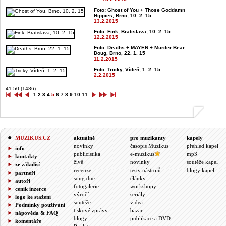
Foto: Ghost of You + Those Goddamn
Hippies, Brno, 10. 2. 15
13.2.2015
Foto: Fink, Bratislava, 10. 2. 15
12.2.2015
Foto: Deaths + MAYEN + Murder Bear
Doug, Brno, 22. 1. 15
11.2.2015
Foto: Tricky, Vídeň, 1. 2. 15
2.2.2015
41-50 (1486)
1
2
3
4
5
6
7
8
9
10
11
MUZIKUS.CZ
aktuálně
pro muzikanty
kapely
novinky
časopis Muzikus
přehled kapel
info
publicistika
e-muzikus
mp3
kontakty
živě
novinky
soutěže kapel
ze zákulisí
recenze
testy nástrojů
blogy kapel
partneři
song dne
články
autoři
fotogalerie
workshopy
ceník inzerce
výročí
seriály
logo ke stažení
soutěže
videa
Podmínky používání
tiskové zprávy
bazar
nápověda & FAQ
blogy
publikace a DVD
komentáře