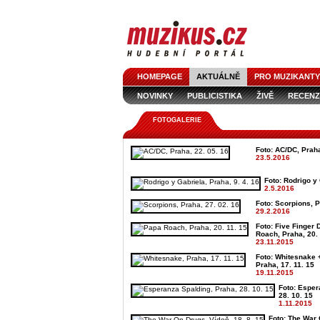
HOMEPAGE
AKTUÁLNĚ
PRO MUZIKANTY
NOVINKY
PUBLICISTIKA
ŽIVĚ
RECENZ
FOTOGALERIE
Foto: AC/DC, Praha
23.5.2016
Foto: Rodrigo y 
2.5.2016
Foto: Scorpions, P
29.2.2016
Foto: Five Finger
Roach, Praha, 20. 
23.11.2015
Foto: Whitesnake 
Praha, 17. 11. 15
19.11.2015
Foto: Esper
28. 10. 15
1.11.2015
Foto: The War 