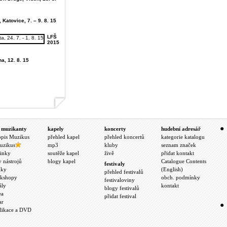
 Katovice, 7. – 9. 8. 15
LFŠ
2015
ha, 12. 8. 15
 muzikanty
kapely
koncerty
hudební adresář
opis Muzikus
přehled kapel
přehled koncertů
kategorie katalogu
uzikus
mp3
kluby
seznam značek
inky
soutěže kapel
živě
přidat kontakt
y nástrojů
blogy kapel
Catalogue Contents
festivaly
nky
(English)
přehled festivalů
kshopy
obch. podmínky
festivaloviny
ály
kontakt
blogy festivalů
ea
přidat festival
ar
likace a DVD