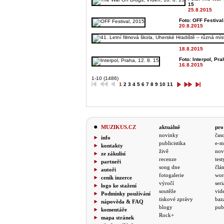
15
25.8.2015
Foto: OFF Festival,
20.8.2015
18.8.2015
Foto: Interpol, Pra
16.8.2015
1-10 (1486)
1
2
3
4
5
6
7
8
9
10
11
MUZIKUS.CZ
aktuálně
pro
novinky
čas
info
publicistika
e-m
kontakty
živě
nov
ze zákulisí
recenze
test
partneři
song dne
člá
autoři
fotogalerie
wor
ceník inzerce
výročí
seri
logo ke stažení
soutěže
vid
Podmínky používání
tiskové zprávy
baz
nápověda & FAQ
blogy
pub
komentáře
Rock+
mapa stránek