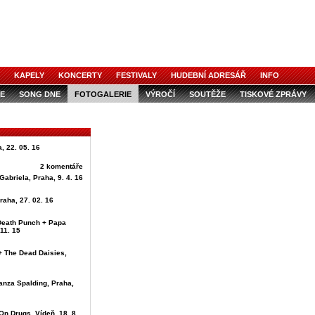
KAPELY
KONCERTY
FESTIVALY
HUDEBNÍ ADRESÁŘ
INFO
E
SONG DNE
FOTOGALERIE
VÝROČÍ
SOUTĚŽE
TISKOVÉ ZPRÁVY
, 22. 05. 16
2 komentáře
Gabriela, Praha, 9. 4. 16
raha, 27. 02. 16
 Death Punch + Papa
11. 15
+ The Dead Daisies,
anza Spalding, Praha,
On Drugs, Vídeň, 18. 8.