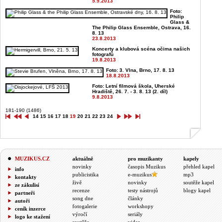
5.9.2013
Foto:
Philip
Glass &
The Philip Glass Ensemble, Ostrava, 16.
8. 13
23.8.2013
Koncerty a klubová scéna očima našich
fotografů
19.8.2013
Foto: 3. Vlna, Brno, 17. 8. 13
18.8.2013
Foto: Letní filmová škola, Uherské
Hradiště, 26. 7. - 3. 8. 13 (2. díl)
9.8.2013
181-190 (1486)
14
15
16
17
18
19
20
21
22
23
24
MUZIKUS.CZ
aktuálně
pro muzikanty
kapely
novinky
časopis Muzikus
přehled kapel
info
publicistika
e-muzikus
mp3
kontakty
živě
novinky
soutěže kapel
ze zákulisí
recenze
testy nástrojů
blogy kapel
partneři
song dne
články
autoři
fotogalerie
workshopy
ceník inzerce
výročí
seriály
logo ke stažení
soutěže
videa