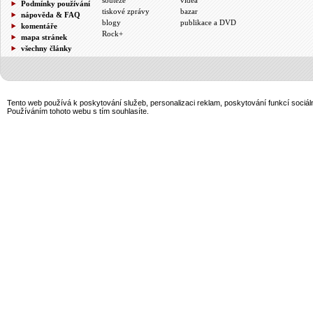
Podmínky používání
tiskové zprávy
bazar
nápověda & FAQ
blogy
publikace a DVD
komentáře
Rock+
mapa stránek
všechny články
Tento web používá k poskytování služeb, personalizaci reklam, poskytování funkcí sociál
Používáním tohoto webu s tím souhlasíte.