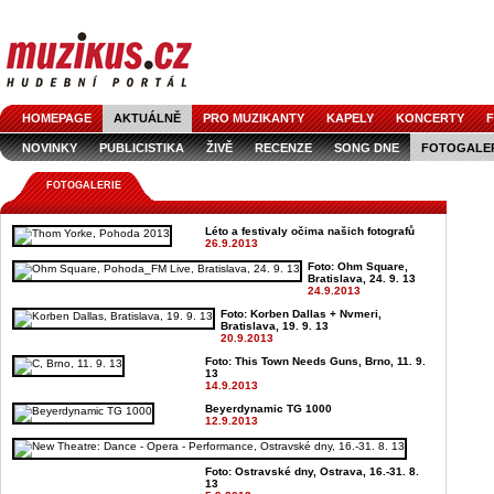
HOMEPAGE
AKTUÁLNĚ
PRO MUZIKANTY
KAPELY
KONCERTY
F
NOVINKY
PUBLICISTIKA
ŽIVĚ
RECENZE
SONG DNE
FOTOGALE
FOTOGALERIE
Léto a festivaly očima našich fotografů
26.9.2013
Foto: Ohm Square,
Bratislava, 24. 9. 13
24.9.2013
Foto: Korben Dallas + Nvmeri,
Bratislava, 19. 9. 13
20.9.2013
Foto: This Town Needs Guns, Brno, 11. 9.
13
14.9.2013
Beyerdynamic TG 1000
12.9.2013
Foto: Ostravské dny, Ostrava, 16.-31. 8.
13