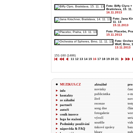
Foto: Biffy Clyro +
Bratislava, 15. 11.
16.11.2013
Foto: Jana Kir
11. 13
15.11.2013
Foto: Placebo, Pra
15.11.2013
Foto: Orches
Wolf, Brno, 1
13.11.2013
151-160 (1486)
11
12
13
14
15
16
17
18
19
20
21
MUZIKUS.CZ
aktuálně
pro
novinky
čas
info
publicistika
e-m
kontakty
živě
nov
ze zákulisí
recenze
test
partneři
song dne
člá
autoři
fotogalerie
wor
ceník inzerce
výročí
seri
logo ke stažení
soutěže
vid
Podmínky používání
tiskové zprávy
baz
nápověda & FAQ
blogy
pub