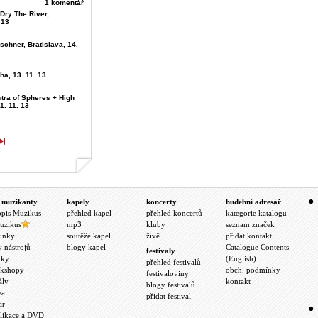
1 komentář
 Dry The River,
 13
schner, Bratislava, 14.
ha, 13. 11. 13
tra of Spheres + High
1. 11. 13
 muzikanty
kapely
koncerty
hudební adresář
opis Muzikus
přehled kapel
přehled koncertů
kategorie katalogu
uzikus
mp3
kluby
seznam značek
inky
soutěže kapel
živě
přidat kontakt
y nástrojů
blogy kapel
Catalogue Contents
festivaly
nky
(English)
přehled festivalů
kshopy
obch. podmínky
festivaloviny
ály
kontakt
blogy festivalů
ea
přidat festival
ar
likace a DVD