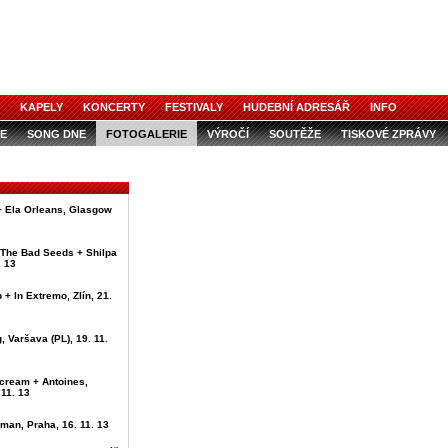
KAPELY
KONCERTY
FESTIVALY
HUDEBNÍ ADRESÁŘ
INFO
E
SONG DNE
FOTOGALERIE
VÝROČÍ
SOUTĚŽE
TISKOVÉ ZPRÁVY
 + Ela Orleans, Glasgow
 The Bad Seeds + Shilpa
. 13
 + In Extremo, Zlín, 21.
g, Varšava (PL), 19. 11.
Scream + Antoines,
 11. 13
man, Praha, 16. 11. 13