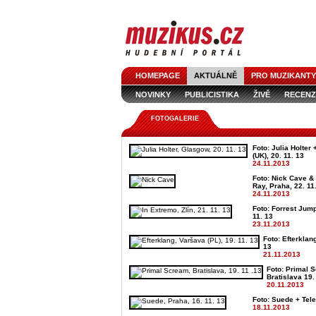
HOMEPAGE
AKTUÁLNĚ
PRO MUZIKANTY
NOVINKY
PUBLICISTIKA
ŽIVĚ
RECENZ
FOTOGALERIE
Foto: Julia Holter
(UK), 20. 11. 13
24.11.2013
Foto: Nick Cave &
Ray, Praha, 22. 11
24.11.2013
Foto: Forrest Jump
11. 13
23.11.2013
Foto: Efterklan
13
21.11.2013
Foto: Primal 
Bratislava 19.
20.11.2013
Foto: Suede + Tele
18.11.2013