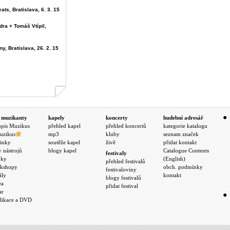
ats, Bratislava, 6. 3. 15
dra + Tomáš Vtípil,
y, Bratislava, 26. 2. 15
 muzikanty
kapely
koncerty
hudební adresář
opis Muzikus
přehled kapel
přehled koncertů
kategorie katalogu
uzikus
mp3
kluby
seznam značek
inky
soutěže kapel
živě
přidat kontakt
y nástrojů
blogy kapel
Catalogue Contents
festivaly
nky
(English)
přehled festivalů
kshopy
obch. podmínky
festivaloviny
ály
kontakt
blogy festivalů
ea
přidat festival
ar
likace a DVD