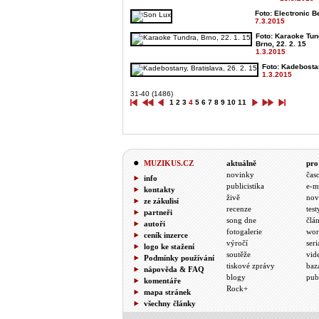
Foto: Electronic Be
7.3.2015
Foto: Karaoke Tun
Brno, 22. 2. 15
1.3.2015
Foto: Kadebostan
1.3.2015
31-40 (1486)
1
2
3
4
5
6
7
8
9
10
11
MUZIKUS.CZ
aktuálně
pro
novinky
čas
info
publicistika
e-m
kontakty
živě
nov
ze zákulisí
recenze
test
partneři
song dne
člá
autoři
fotogalerie
wor
ceník inzerce
výročí
seri
logo ke stažení
soutěže
vid
Podmínky používání
tiskové zprávy
baz
nápověda & FAQ
blogy
pub
komentáře
Rock+
mapa stránek
všechny články