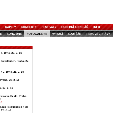
KAPELY
KONCERTY
FESTIVALY
HUDEBNÍ ADRESÁŘ
INFO
E
SONG DNE
FOTOGALERIE
VÝROČÍ
SOUTĚŽE
TISKOVÉ ZPRÁVY
4, Brno, 28. 3. 15
 To Silence“, Praha, 27.
+ J, Brno, 21. 3. 15
 Praha, 25. 3. 15
, 17. 3. 15
ectronic Beats, Praha,
5
15
onous Frequencies + dd
 14. 3. 15