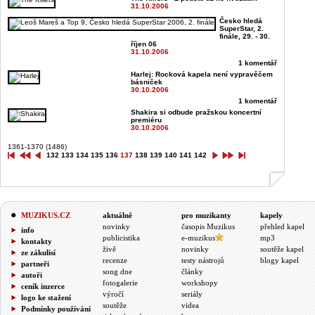
31.10.2006
Česko hledá
SuperStar, 2.
finále, 29. - 30.
říjen 06
31.10.2006
1 komentář
Harlej: Rocková kapela není vypravěčem
básniček
30.10.2006
1 komentář
Shakira si odbude pražskou koncertní
premiéru
30.10.2006
1361-1370 (1486)
132
133
134
135
136
137
138
139
140
141
142
MUZIKUS.CZ
aktuálně
pro muzikanty
kapely
novinky
časopis Muzikus
přehled kapel
info
publicistika
e-muzikus
mp3
kontakty
živě
novinky
soutěže kapel
ze zákulisí
recenze
testy nástrojů
blogy kapel
partneři
song dne
články
autoři
fotogalerie
workshopy
ceník inzerce
výročí
seriály
logo ke stažení
soutěže
videa
Podmínky používání