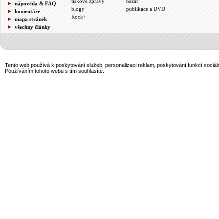
tiskové zprávy
bazar
nápověda & FAQ
blogy
publikace a DVD
komentáře
Rock+
mapa stránek
všechny články
Tento web používá k poskytování služeb, personalizaci reklam, poskytování funkcí sociál
Používáním tohoto webu s tím souhlasíte.