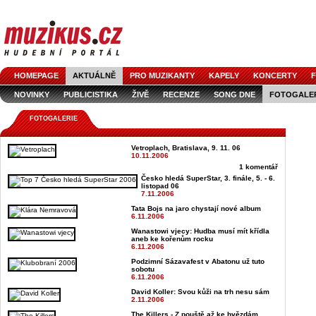
HOMEPAGE
AKTUÁLNĚ
PRO MUZIKANTY
KAPELY
KONCERTY
F
NOVINKY
PUBLICISTIKA
ŽIVĚ
RECENZE
SONG DNE
FOTOGALE
FOTOGALERIE
Vetroplach, Bratislava, 9. 11. 06
10.11.2006
1 komentář
Česko hledá SuperStar, 3. finále, 5. - 6.
listopad 06
7.11.2006
Tata Bojs na jaro chystají nové album
6.11.2006
Wanastowi vjecy: Hudba musí mít křídla
aneb ke kořenům rocku
6.11.2006
Podzimní Sázavafest v Abatonu už tuto
sobotu
6.11.2006
David Koller: Svou kůži na trh nesu sám
2.11.2006
The Killers - Z pouště až ke hvězdám